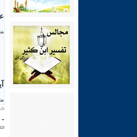
عل
شاه
آي
شاه
الأحد 16 رجب 1439 هـ الموافق ل
- 
الك