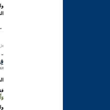
ول
ال
م
الأربعاء 14 ذو القعدة 1432 
- 
فِ
الك
ال
فق
وَأ
ول