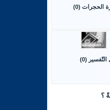
 الحجرات (0)
تّفسير (0)
ً ؟