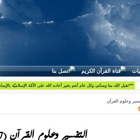
لطرح استفساراتكم وأسئلتكم واقتراحاتكم اتّصلوا بنا على البريد التّالي:
htoumiat@nebrasselhaq.com
فسير وعلوم القرآن
التفسير وعلوم القرآن (57)