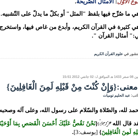
ّوع الأوّل
:
الأمثال الصّريحة
.
ي ما صُرِّح فيها بلفظ "المثل" أو بكلّ ما يدلّ على التّشبيه.
ي كثيرة في القرآن الكريم، وأبدع من غاص فيها، واستخرج ج
:" أمثال القرآن ".
نشور في
علوم القرآن الكريم
افق لـ: 02 جانفي 2012 15:51
معنى:{وَإِنْ كُنْتَ مِنْ قَبْلِهِ لَمِنَ الْغَافِلِينَ}
اتب:
عبد الحليم توميات
حمد لله، والصّلاة والسّلام على رسول الله، وعلى آله وصحبه و
عزّ وجلّ
د قال الله
:{
نَحْنُ نَقُصُّ عَلَيْكَ أَحْسَنَ الْقَصَصِ بِمَا أَوْحَيْنَا
لِهِ لَمِنَ الْغَافِلِينَ
}
[يوسف:3]
.