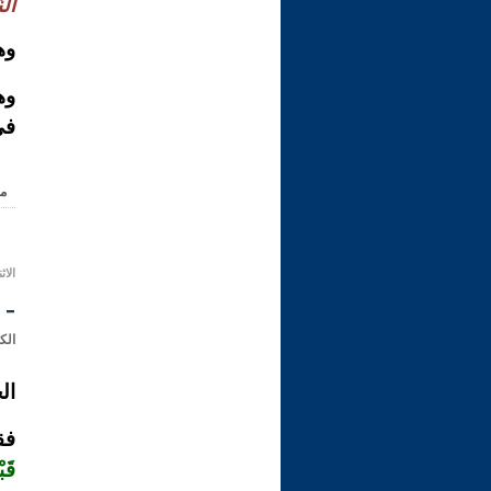
الن
وه
وه
في
م
الاثنين 08 صفر 1433 هـ المو
- 
الك
ال
فق
قَبْ