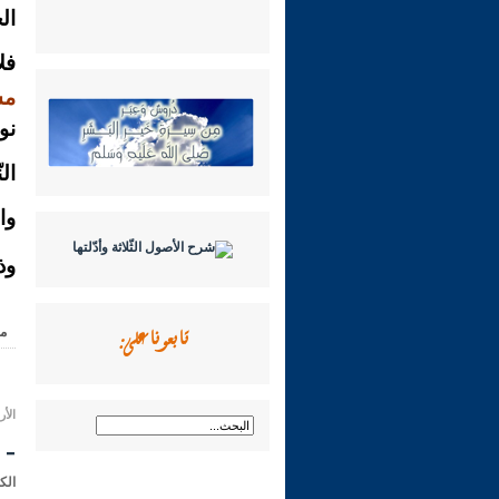
ال
فل
مش
نو
ال
وا
وذ
تابعونا على:
م
الأربعاء 08 رجب 1435 هـ
- 
الك