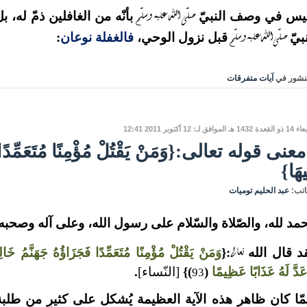
صلّى الله عليه وسلّم
يس في وصف النبيّ
بأنّه من الغافلين ذمّ له، ب
صلّى الله عليه وسلّم
نبيّ
قبل نزول الوحي،
فالغفلة نوعان
:
نشور في
آيات متفرقات
هـ الموافق لـ: 12 أكتوبر 2011 12:41
معنى قوله تعالى:{وَمَنْ يَقْتُلْ مُؤْمِنًا مُتَعَمِّدًا فَ
يهَا}
اتب:
عبد الحليم توميات
حمد لله، والصّلاة والسّلام على رسول الله، وعلى آله وصحبه و
تعالى
د قال الله
:{
وَمَنْ يَقْتُلْ مُؤْمِنًا مُتَعَمِّدًا فَجَزَاؤُهُ جَهَنَّمُ خَالِ
َعَدَّ لَهُ عَذَابًا عَظِيمًا
(
)}
[النّساء]
.
93
مّا كان ظاهر هذه الآية العظيمة يُشكل على كثيرٍ من طلبة 