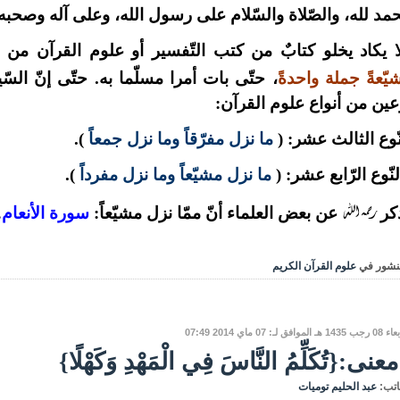
حمد لله، والصّلاة والسّلام على رسول الله، وعلى آله وصحبه و
ا يكاد يخلو كتابٌ من كتب التّفسير أو علوم القرآن من
يّعةً جملة واحدةً
، حتّى بات أمرا مسلّما به. حتّى إنّ الس
عين من أنواع علوم القرآن:
نّوع الثالث عشر: (
ما نزل مفرّقاً وما نزل جمعاً
).
لنّوع الرّابع عشر: (
ما نزل مشيّعاً وما نزل مفرداً
).
رحمه الله
كر
عن بعض العلماء أنّ ممّا نزل مشيّعاً:
سورة الأنعام
.
نشور في
علوم القرآن الكريم
 الموافق لـ: 07 ماي 2014 07:49
معنى:{تُكَلِّمُ النَّاسَ فِي الْمَهْدِ وَكَهْلًا}
اتب:
عبد الحليم توميات