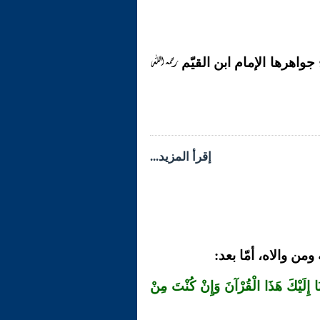
رحمه الله
واهرها الإمام ابن القيّم
إقرأ المزيد...
من والاه، أمّا بعد:
 إِلَيْكَ هَذَا الْقُرْآنَ وَإِنْ كُنْتَ مِنْ