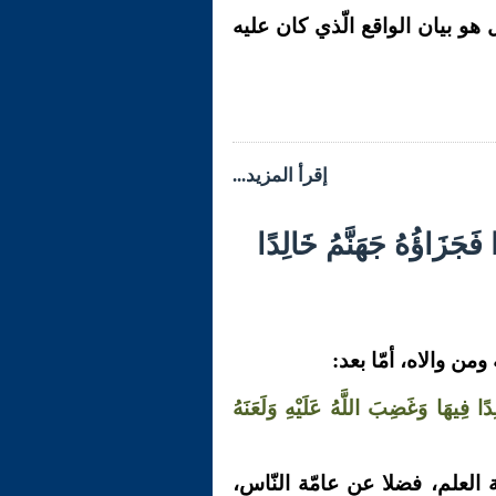
ل هو بيان الواقع الّذي كان عليه
إقرأ المزيد...
جَزَاؤُهُ جَهَنَّمُ خَالِدًا
من والاه، أمّا بعد:
دًا فِيهَا وَغَضِبَ اللَّهُ عَلَيْهِ وَلَعَنَهُ
العلم، فضلا عن عامّة النّاس،