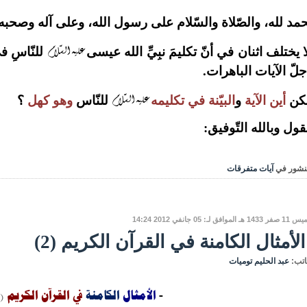
حمد لله، والصّلاة والسّلام على رسول الله، وعلى آله وصحبه و
عليه السّلام
ا يختلف اثنان في أنّ تكليمَ نبِيِّ الله عيسى
للنّاسِ ف
جلّ الآيات الباهرات.
عليه السّلام
كن
أين الآية
و
البيّنة
في تكليمه
للنّاس
وهو كهل
؟
قول وبالله التّوفيق:
نشور في
آيات متفرقات
ـ الموافق لـ: 05 جانفي 2012 14:24
الأمثال الكامنة في القرآن الكريم (2)
اتب:
عبد الحليم توميات
الأمثال
الكامنة
في القرآن الكريم
(2)
-