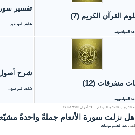
تفسير سورة
وم القرآن الكريم (7)
شاهد المواضيع...
د المواضيع...
شرح أصول ال
ات متفرقات (12)
شاهد المواضيع...
د المواضيع...
ـ: 01 أفريل 2018 17:54
هل نزلت سورة الأنعام جملةً واحدةً مشيّعة
اتب:
عبد الحليم توميات