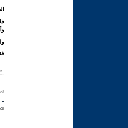
ال
فل
وأ
ول
فن
م
الخميس 11 صفر 1433 ه
- 
الك