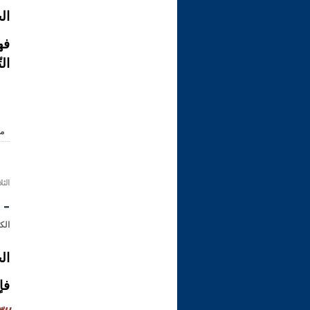
ال
فه
الت
م
الثلاثاء 09 صفر 1433 هـ ال
- 
الك
ال
فإ