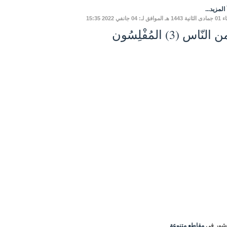
المزيد...
فق لـ: 04 جانفي 2022 15:35
لنّاس (3) المُفْلِسُون
شور في
مقاطع متنوعة