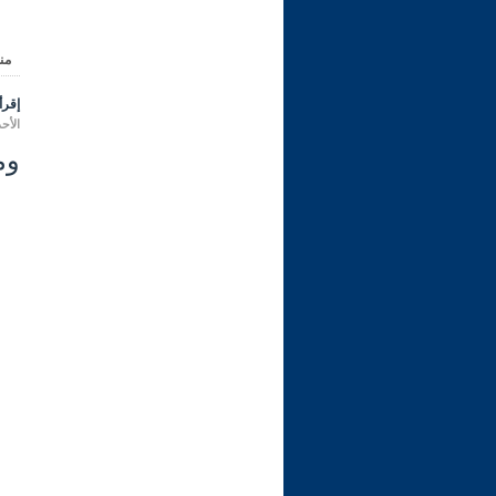
من
إقرأ 
الأحد 22 جمادى الأولى 1443 هـ الموافق لـ: 26 
ومن 