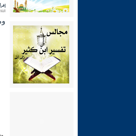
إقرأ 
الثلاثاء 01 جمادى الثانية 1443 هـ الموا
ومن ا
من