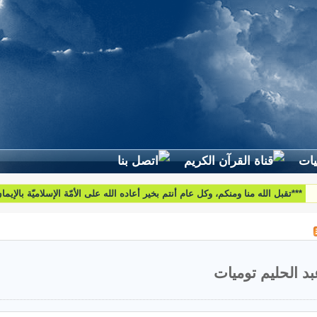
لطرح استفساراتكم وأسئلتكم واقتراحاتكم اتّصلوا بنا على البريد التّالي:
htoumiat@nebrasselhaq.com
بد الحليم توميات