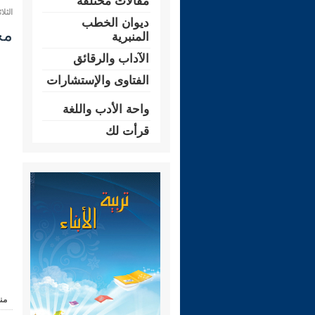
مقالات مختلفة
الثلاثاء 08 جمادى الثانية 1443 هـ الموا
ديوان الخطب
مجال
المنبرية
الآداب والرقائق
الفتاوى والإستشارات
واحة الأدب واللغة
قرأت لك
من