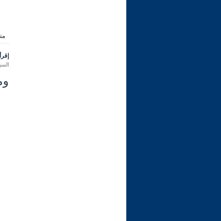
من
إقرأ 
السبت 21 جمادى الأولى 1443 هـ المو
ومن 