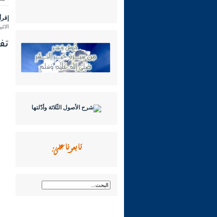
إقرأ 
الاثنين 30 جمادى الأولى 1443 هـ الموافق 
تفسي
تابعونا على: