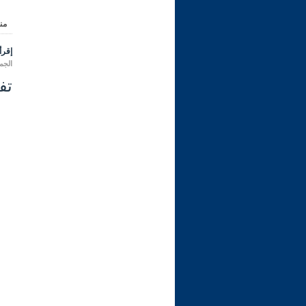
من
إقرأ 
الجمعة 27 جمادى الأولى 1443 هـ المو
تفس