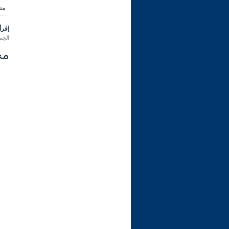
من
إقرأ 
الجمعة 27 جمادى الأولى 1443 هـ المو
مجال