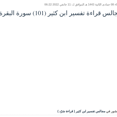
فق لـ: 11 جانفي 2022 06:22
س قراءة تفسير ابن كثير (101) سورة البقرة: الآية 228
شور في
مجالس تفسير ابن كثير ( قراءة سَرْد )