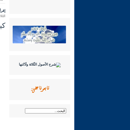
إقرأ 
الثلاثاء 09 ربيع الثاني 1445 هـ الموافق
كي
تابعونا على: