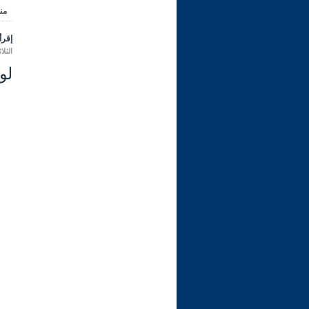
من
إقرأ 
الثلاثاء 09 ربيع الثاني 1445 هـ الموافق
لو