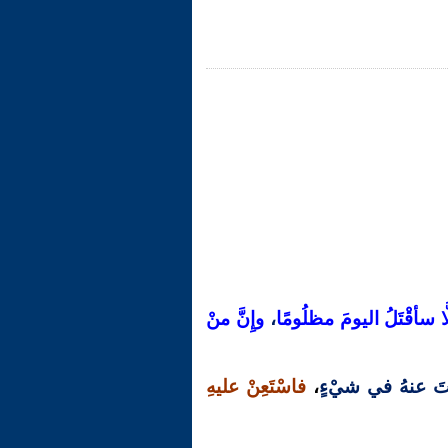
لَّا سأقْتَلُ اليومَ مظلُومًا
،
وإِنَّ منْ
تَ عنهُ في شيْءٍ
،
فاسْتَعِنْ عليهِ