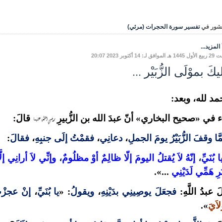
شور في
تفسير سورة الحجرات (مرئي)
المزيد...
فق لـ: 14 أكتوبر 2023 20:07
كَ بموْلَى الزُّبَيْر ...
مد لله، وبعد:
رضي الله عنهما
 في «صحيح البخاري» أنّ عبدَ الله بن الزُّبيرِ
قالَ:
َّا وقفَ الزُّبَيْرُ يومَ الجملِ
،
دعانِي
،
فقمْتُ إلَى جنبِهِ
،
فقالَ
:
ا بُنَيِّ
،
إنّهُ لاَ يُقتلُ اليومَ إلّا ظالِمٌ أوْ مظلُومٌ
،
وإنِّي لاَ أرانِي إ
َرِ هَمِّي لَدَيْنِي
...».
َ عبدُ اللَّهِ:
فجعَلَ يوصِينِي بدَيْنِهِ
،
ويقولُ
: «
يا بُنَيِّ
،
إنْ عجزْ
لاَيَ
».