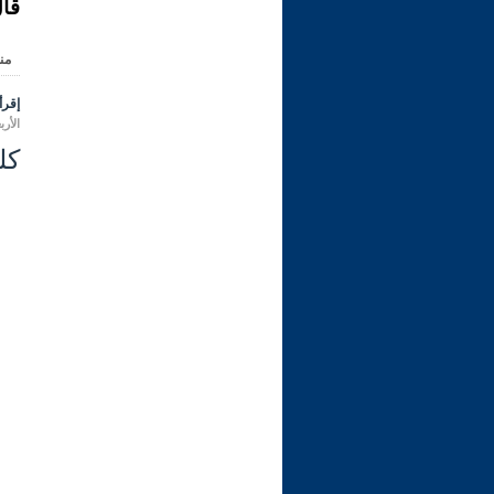
قال
من
إقرأ 
الأربعاء 26 ربيع الأول 1445 هـ المو
كل