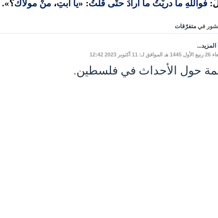
َ:
فواللَّهِ ما دريْتُ ما أرادَ حتَّى قلتُ
: «
يا أبتِ
،
منْ مولاَكَ
؟».
شور في
متفرّقات
المزيد...
افق لـ: 11 أكتوبر 2023 12:42
مة حول الأحداث في فلسطين.