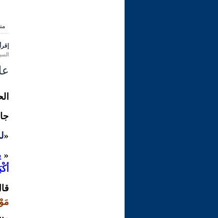
من
إقرأ 
السبت 29 ربيع الأول 1445 هـ الموا
علي
الح
جاء
«
لم
«
ي
أكْب
قال
مَوْ