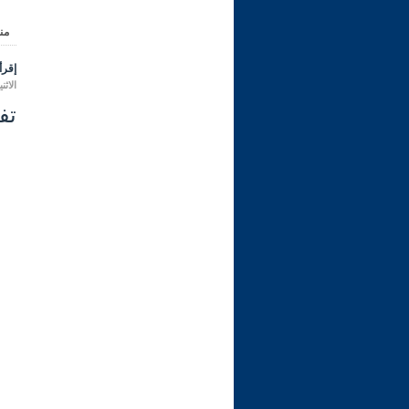
من
إقرأ 
الاثنين 08 ربيع الثاني 1445 هـ الموافق ل
تفس