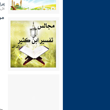
إقرأ 
الأربعاء 10 ربيع الثاني 1445 هـ الم
من
من