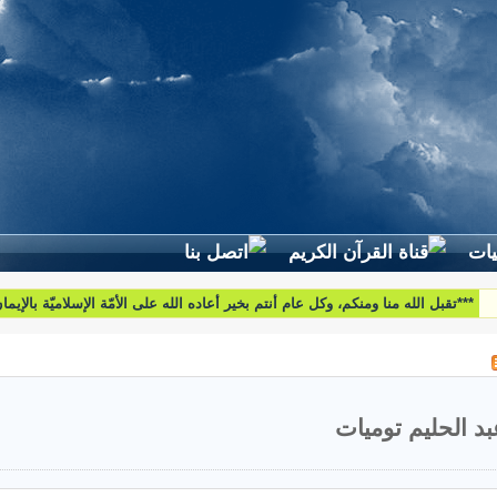
لطرح استفساراتكم وأسئلتكم واقتراحاتكم اتّصلوا بنا على البريد التّالي:
htoumiat@nebrasselhaq.com
بد الحليم توميات