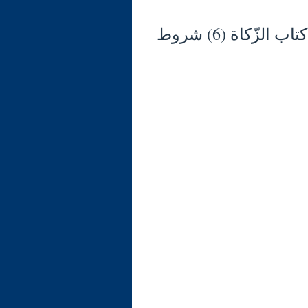
شرح الوجيز في فقه السنّة والكتاب العزيز (129) كتاب الزّكاة (6) شروط