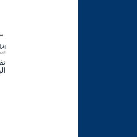
من
إقرأ 
الجمعة 11 شعبان 1447 هـ المواف
ال