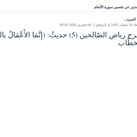
شور في
تفسير سورة الأنعام
المزيد...
ق لـ: 04 فيفري 2026 05:41
شرح رياض الصّالحين (5) حديثُ: (إِنَّمَا ا
خطّاب