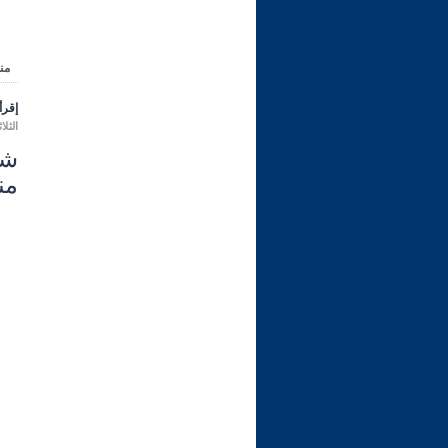
من
إقرأ 
الثلاثاء 15 شعبان 1447 هـ الموافق ل
من