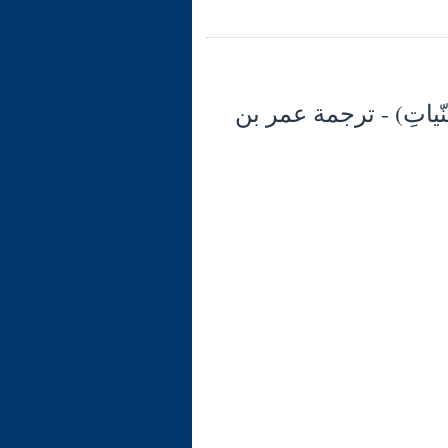
لأَعْمَالُ بالنّياتِ) - ترجمة عمر بن