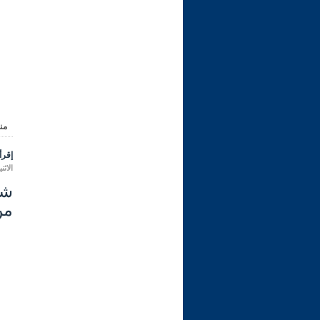
من
إقرأ 
الاثنين 07 شعبان 1447 هـ الموافق لـ
من