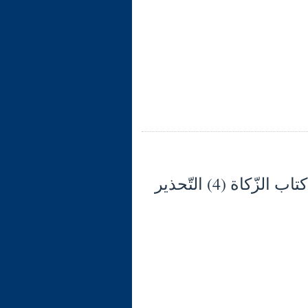
شرح الوجيز في فقه السنّة والكتاب العزيز (127) كتاب الزّكاة (4) التّحذير