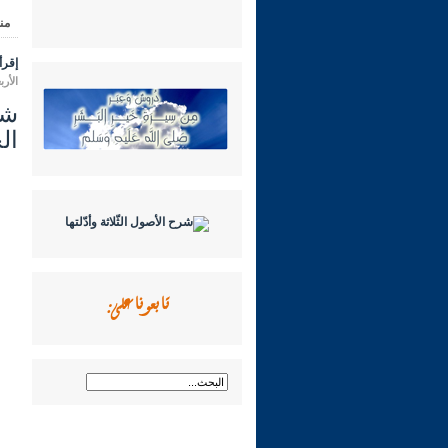
من
إقرأ 
الأربعاء 16 شعبان 1447 هـ المواف
ال
تابعونا على: