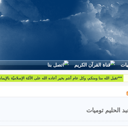
لطرح استفساراتكم وأسئلتكم واقتراحاتكم اتّصلوا بنا على البريد التّالي:
htoumiat@nebrasselhaq.com
بد الحليم توميات