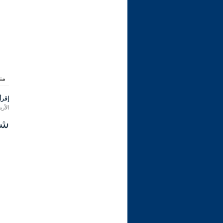
من
إقرأ 
الأربعاء 09 شعبان 1447 هـ المواف
شرح ري