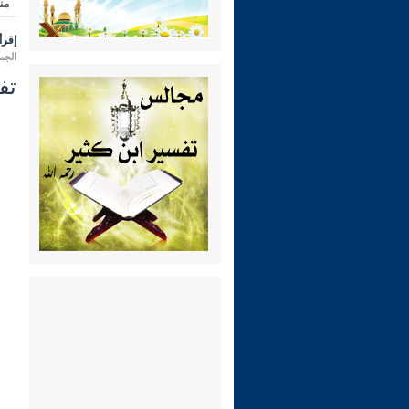
من
إقرأ 
الجمعة 18 شعبان 1447 هـ المواف
تفسي