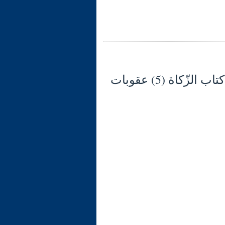
شرح الوجيز في فقه السنّة والكتاب العزيز (128) كتاب الزّكاة (5) عقوبات