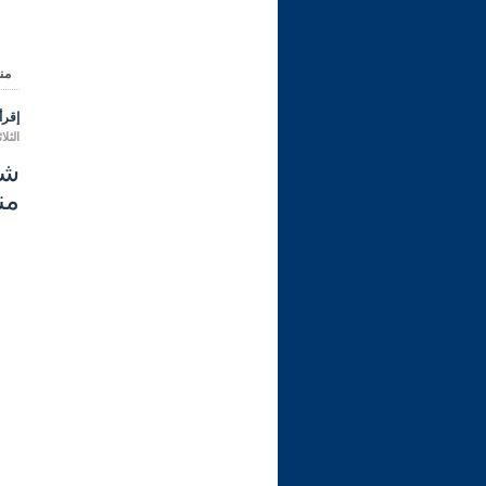
من
إقرأ 
الثلاثاء 15 شعبان 1447 هـ الموافق ل
من