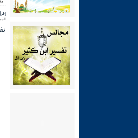
من
إقرأ 
الجمعة 18 شعبان 1447 هـ المواف
تفسي