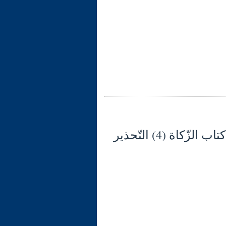
شرح الوجيز في فقه السنّة والكتاب العزيز (127) كتاب الزّكاة (4) التّحذير