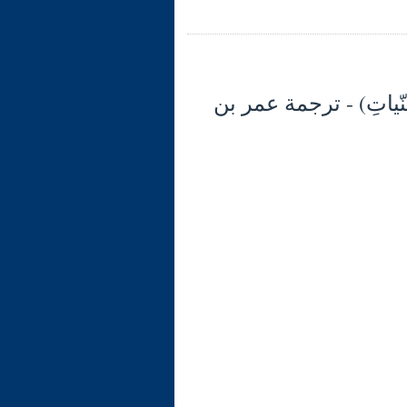
لأَعْمَالُ بالنّياتِ) - ترجمة عمر بن