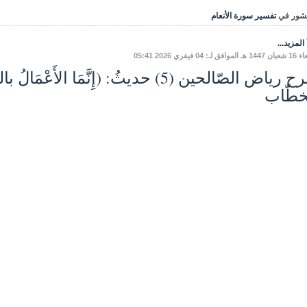
شور في
تفسير سورة الأنعام
المزيد...
ق لـ: 04 فيفري 2026 05:41
شرح رياض الصّالحين (5) حديثُ: (إِنَّمَا ا
خطّاب