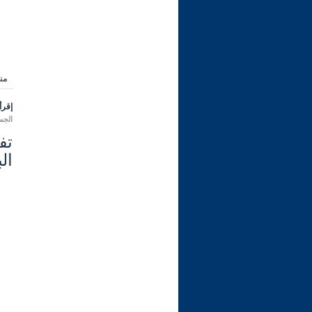
من
إقرأ 
الجمعة 11 شعبان 1447 هـ المواف
ال