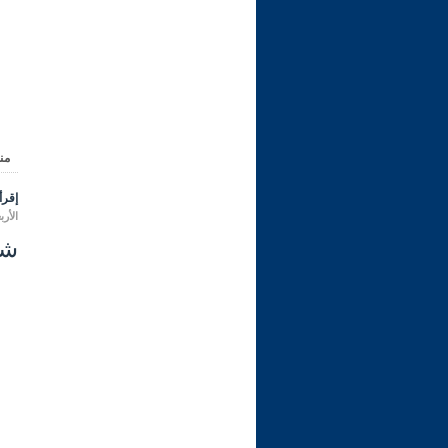
من
إقرأ 
الأربعاء 09 شعبان 1447 هـ المواف
شرح ري