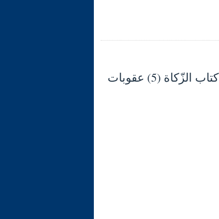
شرح الوجيز في فقه السنّة والكتاب العزيز (128) كتاب الزّكاة (5) عقوبات