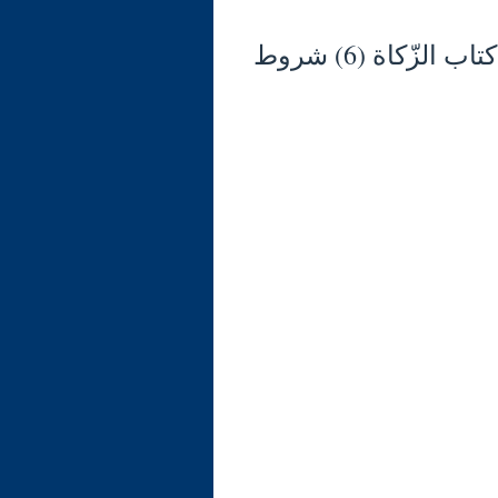
شرح الوجيز في فقه السنّة والكتاب العزيز (129) كتاب الزّكاة (6) شروط