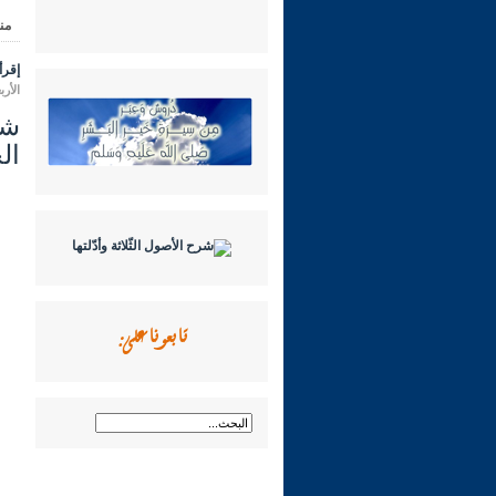
من
إقرأ 
الأربعاء 16 شعبان 1447 هـ المواف
ال
تابعونا على: