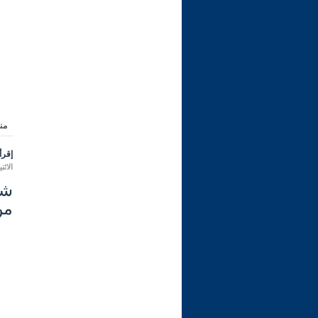
من
إقرأ 
الاثنين 07 شعبان 1447 هـ الموافق لـ
من