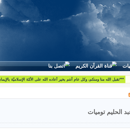
لطرح استفساراتكم وأسئلتكم واقتراحاتكم اتّصلوا بنا على البريد التّالي:
htoumiat@nebrasselhaq.com
بد الحليم توميات