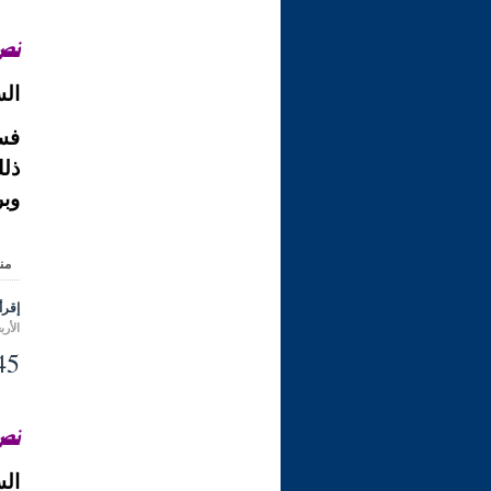
نصّ
الس
فس
ذلك
وبر
من
إقرأ 
الأربعاء 18 ذو الحجة 1431 هـ الموا
45- الزّكـاة في مـال 
نصّ
الس