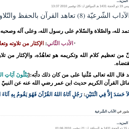
المزيد...
لموافق لـ: 25 نوفمبر 2010 13:37
اب الشّرعيّة (8) تعاهد القرآن بالحفظ والتّلاوة
مد لله، والصّلاة والسّلام على رسول الله، وعلى آله وصحبه وم
·
الأدب الثّاني
:
الإكثار من تلاوته وتع
ّ من تعظيم كلام الله وتكريمه هو تعاهُدُه، والإكثار من تلا
تضاه.
 قال الله تعالى مُثْنيا على من كان ذلك دأبَه:{
يَتْلُونَ آيَاتِ الله
ئل القرآن الكريم حديث ابن عمر رضي الله عنه
عن النبيّ
اَ حَسَدَ إِلاَّ فِي اثْنَتَيْنِ
:
رَجُلٍ آتَاهُ اللهُ القُرْآنَ فَهُوَ يَقُومُ بِهِ آنَاءَ اللّ
شور في
الآداب الشّرعية
المزيد...
وفمبر 2010 01:06