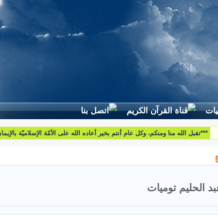
لطرح استفساراتكم وأسئلتكم واقتراحاتكم اتّصلوا بنا على البريد التّالي:
htoumiat@nebrasselhaq.com
بد الحليم توميات