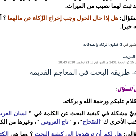
 ثبت لهما نصيب من الميراث.
سّؤال:
هل إذا حال الحول وجب إخراج الزّكاة عن مالهما
؟ أر
ه خيرا.
شور في
3- فتاوى الزكاة والصدقات
المزيد...
وفمبر 2010 18:43
 القديمة
 السّؤال
:
ّلام عليكم ورحمة الله و بركاته.
ديّ مشكلة في كيفية البحث عن الكلمة في "
لسان العر
كتب الأخرى ك"
الصّحاح
"، و"
تاج
العروس
"، وغيرها من الك
الي:
هل لكم أن ترشدونا إلى كيفية البحث
؟ وما هي
الكت