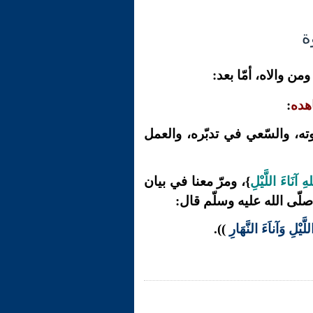
ن والاه، أمّا بعد:
اهده
:
وته، والسّعي في تدبّره، والعمل
ِ آنَاءَ اللَّيْلِ
}، ومرّ معنا في بيان
صلّى الله عليه وسلّم
قال:
َيْلِ وَآناَءَ النَّهَارِ
)).