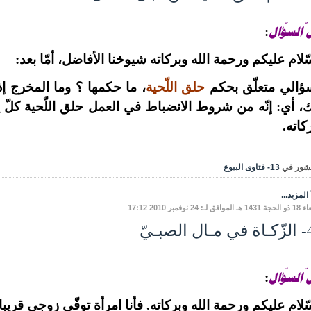
 السّؤال
:
ّلام عليكم ورحمة الله وبركاته شيوخنا الأفاضل، أمّا بعد:
ؤالي متعلّق بحكم
حلق اللّحية
، ما حكمها ؟ وما المخرج 
، أي: إنّه من شروط الانضباط في العمل حلق اللّحية كلّ ي
كاته.
شور في
13- فتاوى البيوع
المزيد...
فق لـ: 24 نوفمبر 2010 17:12
الصبـيّ
 السّؤال
:
ّلام عليكم ورحمة الله وبركاته. فأنا امرأة توفّي زوجي قريبا