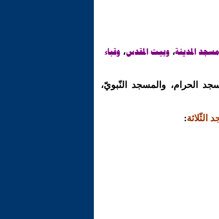
سجد المدينة
وبيت المقدس
وقباء
،
،
د الحرام، والمسجد النّبويّ،
 الثّلاثة
: