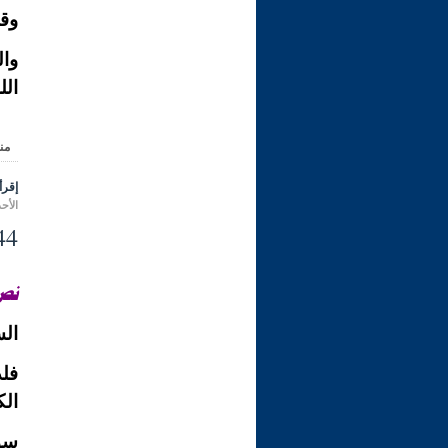
وقد
وال
الل
من
إقرأ 
الأحد 15 ذو الحجة 1431 هـ الموافق لـ: 21 ن
44- طريقة البحث في المعاجم
نصّ
الس
فل
ال
سؤ