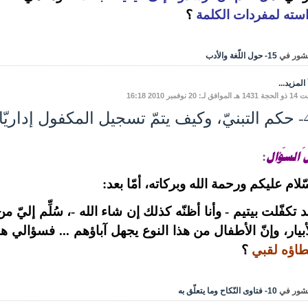
سته لمفردات الكلمة
؟
شور في
15- حول اللّغة والأدب
المزيد...
ق لـ: 20 نوفمبر 2010 16:18
ول إداريّا ؟
 السّؤال
:
ّلام عليكم ورحمة الله وبركاته، أمّا بعد:
 تكفّلت بيتيم - وأنا أظنّه كذلك إن شاء الله -، سُلِّم إلي
أبيار، وإنّ الأطفال من هذا النوع يجهل آباؤهم ... فسؤالي ه
طاؤه لقبي
؟
شور في
10- فتاوى النّكاح وما يتعلّق به