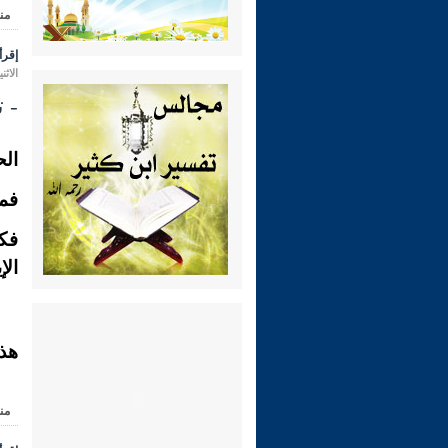
من
إقرأ 
الاثنين 23 ذو الحجة 1431 هـ الموافق لـ
- تفس
الح
فما
فكا
الإ
هذا
من