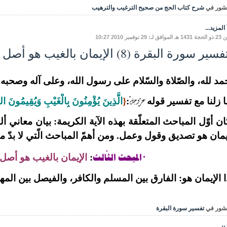
شور في
شرح كتاب الحج من صحيح الترغيب والترهيب
المزيد...
: 29 نوفمبر 2010 10:27
ير سورة البقرة (8) الإيمان بالغيب هو أصل الإيمان
مد لله، والصّلاة والسّلام على رسول الله، وعلى آله وصحبه وم
عزّ وجلّ
 زلنا مع تفسير قوله
:
{
الَّذِينَ يُؤْمِنُونَ بِالْغَيْبِ وَيُقِيمُونَ الص
ن أوّل المباحث المتعلّقة بهذه الآية الكريمة: بيان معاني ألف
يمان هو تصديق وقول وعمل. ومن أهمّ المباحث الّتي لا بدّ من
المبحث الثّالث
·
:
الإيمان بالغيب هو أصل 
 الإيمان هو: الفارق بين المسلم والكافر، والفيصل بين المهت
شور في
تفسير سورة البقرة