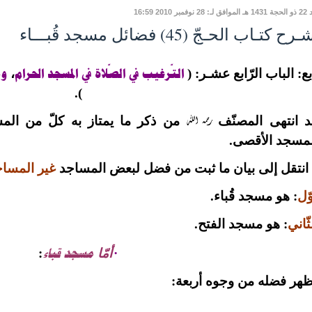
وفمبر 2010 16:59
رح كتـاب الحـجّ (45) فضائل مسجد قُبـــاء
التّرغيب في الصّلاة في المسجد الحرام
وم
بع: الباب الرّابع عشـر: (
،
).
رحمه الله
د انتهى المصنّف
من ذكر ما يمتاز به كلّ من المسج
لمسجد الأقصى.
 انتقل إلى بيان ما ثبت من فضل لبعض المساجد
غير المساجد
وّل
: هو مسجد قُباء.
ثّاني
: هو مسجد الفتح.
مسجد قباء
·
أمّا
:
هر فضله من وجوه أربعة: