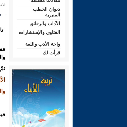
مقالات مختلفة
الأحد 22 ذو الحجة 1431 هـ الموافق لـ: 28 ن
ديوان الخطب
- شـ
المنبرية
الآداب والرقائق
تا
الفتاوى والإستشارات
واحة الأدب واللغة
فق
قرأت لك
وا
ثمّ
الأ
وال
فيظ