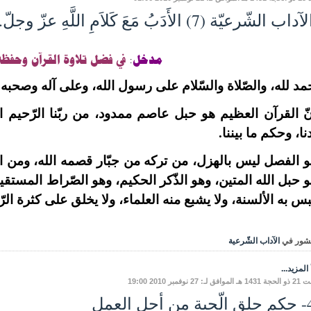
ب الشّرعيّة (7) الأَدَبُ مَعَ كَلاَمِ اللَّهِ عزّ وجلّ.
مدخل
:
في فضل تلاوة القرآن وحفظه
مد لله، والصّلاة والسّلام على رسول الله، وعلى آله وصحبه وم
ّ القرآن العظيم هو حبل عاصم ممدود، من ربّنا الرّحيم الو
نا، وحكم ما بيننا.
 الفصل ليس بالهزل، من تركه من جبّار قصمه الله، ومن اب
 حبل الله المتين، وهو الذّكر الحكيم، وهو الصّراط المستقيم، 
بس به الألسنة، ولا يشبع منه العلماء، ولا يخلق على كثرة الرّ
شور في
الآداب الشّرعية
المزيد...
ق لـ: 27 نوفمبر 2010 19:00
ل العمل