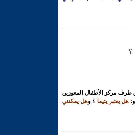
ّ من طرف مركز الأطفال المعوزين
و:
هل يعتبر يتيما
؟ و
هل يمكنني