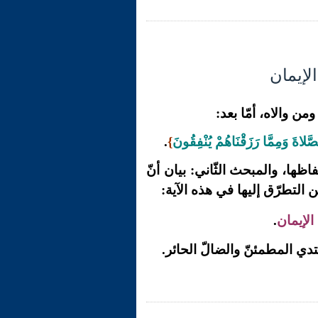
ن والاه، أمّا بعد:
َّلاةَ وَمِمَّا رَزَقْنَاهُمْ يُنْفِقُونَ
}
.
اظها، والمبحث الثّاني: بيان أنّ
 التطرّق إليها في هذه الآية:
الإيمان
.
دي المطمئنّ والضالّ الحائر.