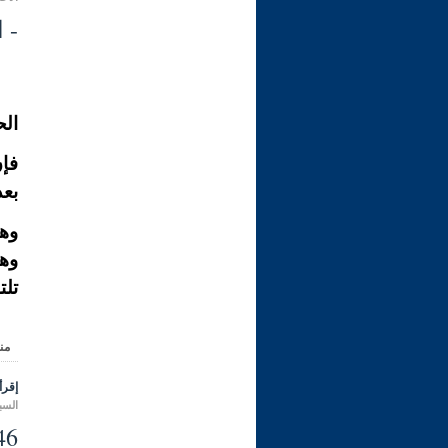
- الآدا
الح
فإن
بعد
وهو
وهو
تلت
من
إقرأ 
السبت 21 ذو الحجة 1431 هـ المواف
46- حكم حلق الّحية من أج