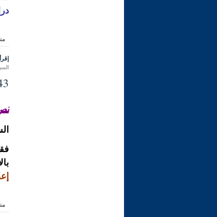
درا
من
إقرأ 
السبت 14 ذو الحجة 1431 هـ المواف
43- حكم التبنيّ، وكيف يتمّ تسجيل المكف
نصّ
الس
فقد
بال
إع
من