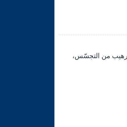
30) تابع الآية 12: تتمّة التّرهيب من التجسّس،