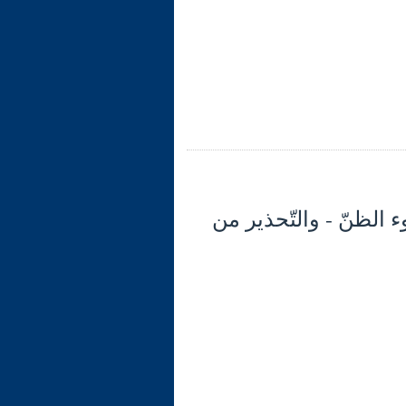
(29): تابع الآية 12: آثار سوء الظنّ - والتّحذير من