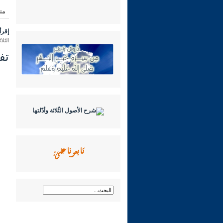
من
إقرأ 
الثلاثاء 30 ربيع الأول 1444 هـ الموافق
تفسير 
تابعونا على: