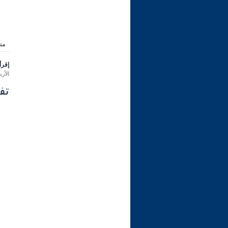
من
إقرأ 
الأربعاء 16 ربيع الأول 1444 هـ المو
تفسير 