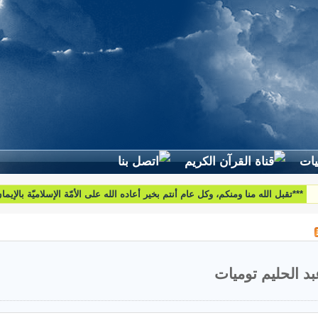
لطرح استفساراتكم وأسئلتكم واقتراحاتكم اتّصلوا بنا على البريد التّالي:
htoumiat@nebrasselhaq.com
بد الحليم توميات