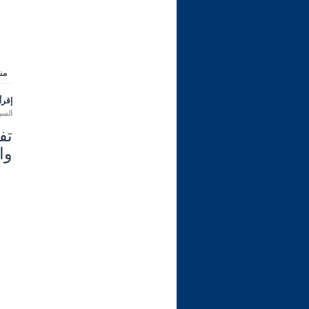
من
إقرأ 
السبت 12 ربيع الأول 1444 هـ الموا
وال