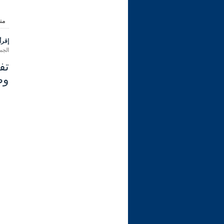
من
إقرأ 
الجمعة 25 ربيع الأول 1444 هـ الموا
وط