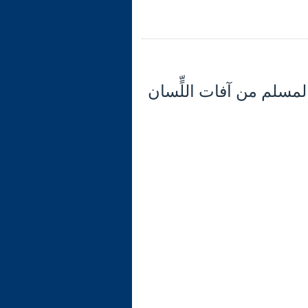
 (32) تابع الآية 12: موقف المسلم من آفات اللٍّسان