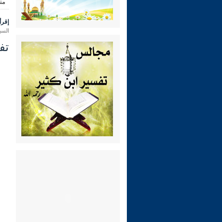
من
إقرأ 
السبت 04 ربيع الثاني 1444 هـ الموا
تفسير