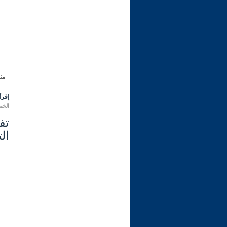
من
إقرأ 
الخميس 10 ربيع الأول 1444 هـ 
ال