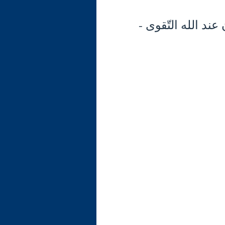
35) تابع الآية 13: الميزان عند الله التّقوى -