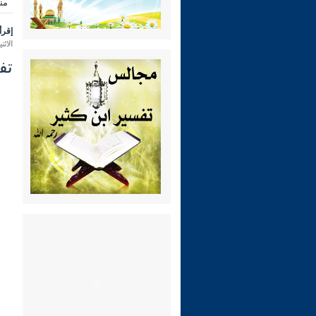
من
إقرأ 
الاثنين 28 محرم 1448 هـ الموافق لـ:
تفس