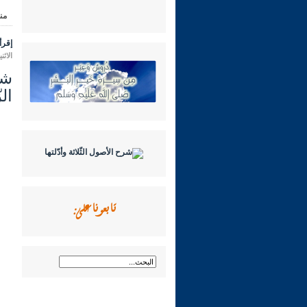
من
إقرأ 
الاثنين 14 محرم 1448 هـ الموافق لـ
ال
تابعونا على: