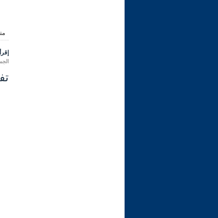
من
إقرأ 
الجمعة 11 محرم 1448 هـ المواف
تفسي