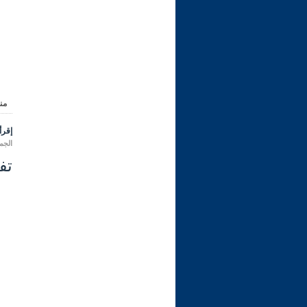
من
إقرأ 
الجمعة 04 محرم 1448 هـ المواف
تفس