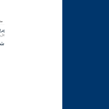
من
إقرأ 
الأربعاء 09 محرم 1448 هـ الموا
شرح ر