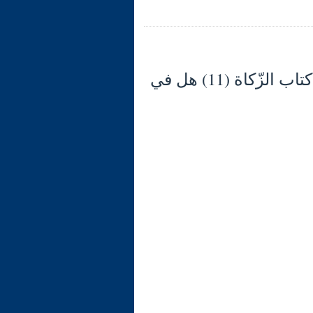
شرح الوجيز في فقه السنّة والكتاب العزيز (134) كتاب الزّكاة (11) هل في