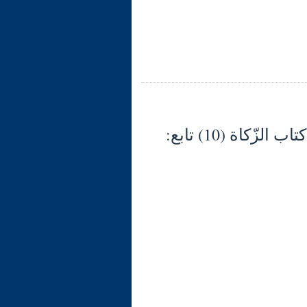
شرح الوجيز في فقه السنّة والكتاب العزيز (133) كتاب الزّكاة (10) تابع: