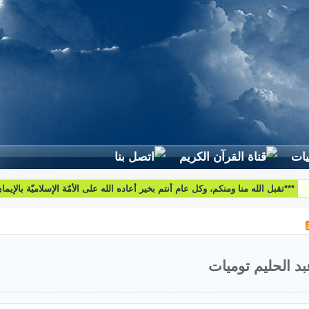
لطرح استفساراتكم وأسئلتكم واقتراحاتكم اتّصلوا بنا على البريد التّالي:
htoumiat@nebrasselhaq.com
بد الحليم توميات