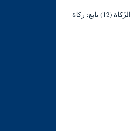
شرح الوجيز في فقه السنّة والكتاب العزيز (135) الزّكاة (12) تابع: زكاة