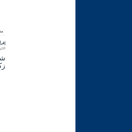
من
إقرأ 
الاثنين 07 محرم 1448 هـ الموافق لـ
زكا