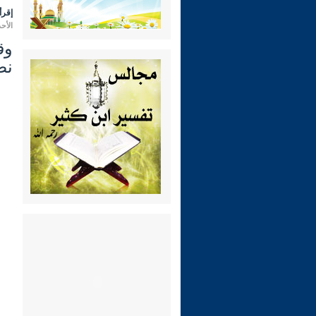
إقرأ 
الأحد 27 ربيع الثاني 1445 هـ الموافق لـ: 12 
وق
نص