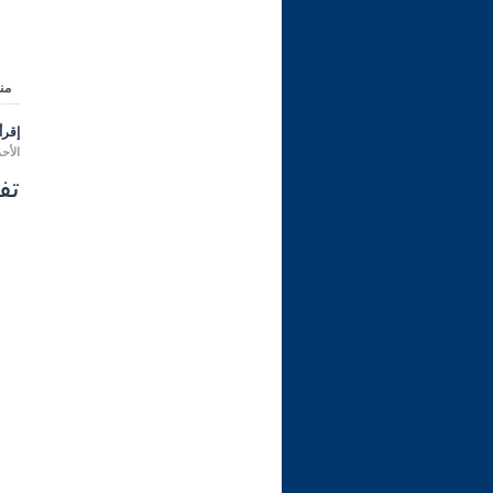
من
إقرأ 
الأحد 14 ربيع الثاني 1445 هـ الموافق لـ: 29 
تفسير