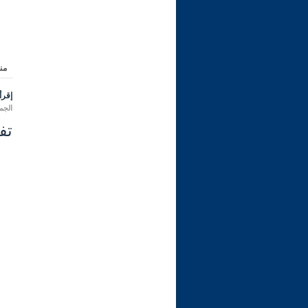
من
إقرأ 
الجمعة 12 ربيع الثاني 1445 هـ المو
تفس