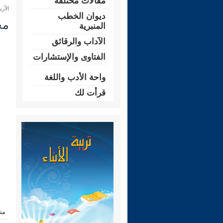
مقالات مختلفة
الأربعاء 01 جمادى الأولى 1445 هـ الم
ديوان الخطب
مجال
المنبرية
الآداب والرقائق
الفتاوى والإستشارات
واحة الأدب واللغة
قرأت لك
من