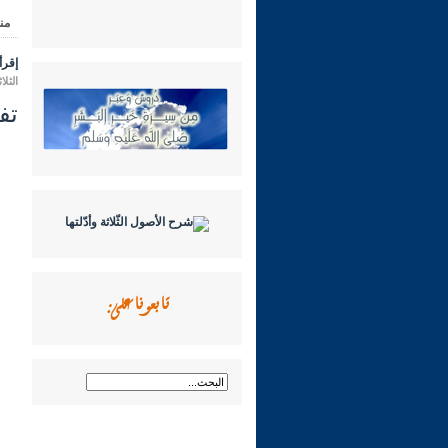
من
إقرأ 
الثلاثاء 23 ربيع الثاني 1445 هـ الموافق
تفسي
تابعونا على: