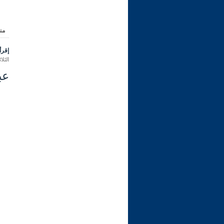
من
إقرأ 
الثلاثاء 16 ربيع الثاني 1445 هـ الموافق
عب