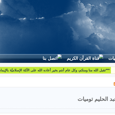
لطرح استفساراتكم وأسئلتكم واقتراحاتكم اتّصلوا بنا على البريد التّالي:
htoumiat@nebrasselhaq.com
بد الحليم توميات