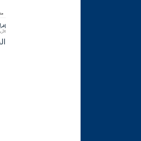
من
إقرأ 
الأربعاء 17 ربيع الثاني 1445 هـ الم
ال