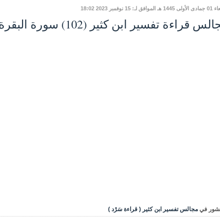
وافق لـ: 15 نوفمبر 2023 18:02
س قراءة تفسير ابن كثير (102) سورة البقرة، تابع الآية 228
شور في
مجالس تفسير ابن كثير ( قراءة سَرْد )