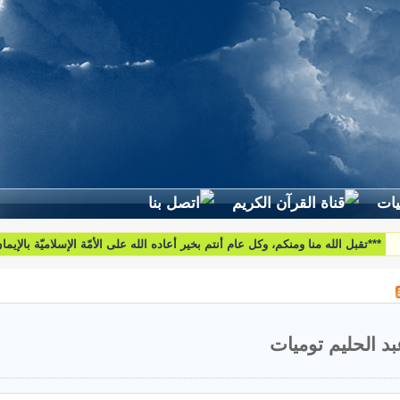
لطرح استفساراتكم وأسئلتكم واقتراحاتكم اتّصلوا بنا على البريد التّالي:
htoumiat@nebrasselhaq.com
بد الحليم توميات