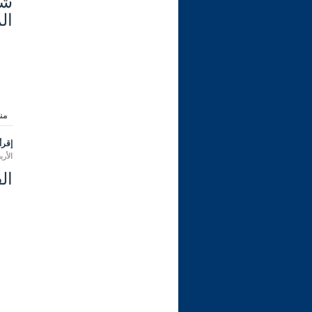
ال
من
إقرأ 
الأربعاء 19 جمادى الثانية 1447 هـ ال
ال