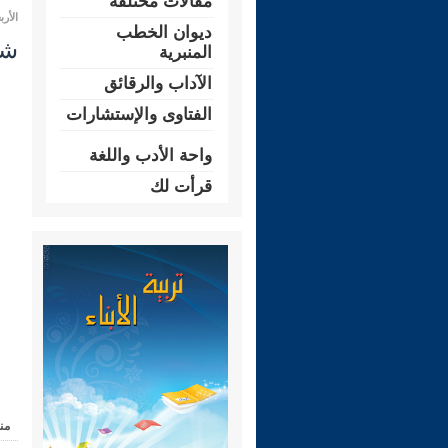
مقالات مختلفة
الأربعاء 25 رجب 1447 هـ المواف
ديوان الخطب
شرح ري
المنبرية
الآداب والرقائق
الفتاوى والإستشارات
واحة الأدب واللغة
قرأت لك
من