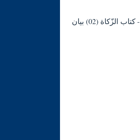
شرح الوجيز في فقه السنّة والكتاب العزيز (125) - كتاب الزّكاة (02) بيان