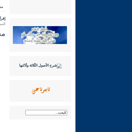
من
إقرأ 
السبت 21 رجب 1447 هـ الموافق 
مجال
تابعونا على: