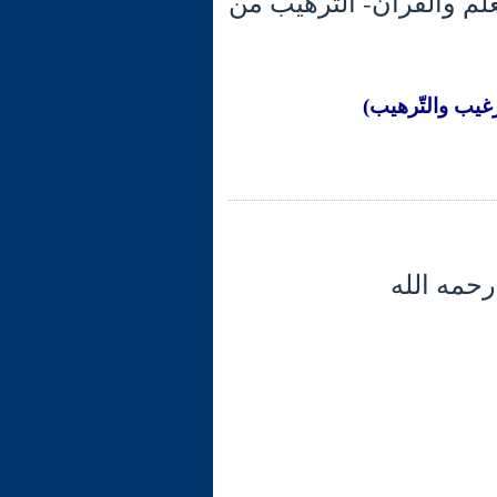
عوى في العلم والقرآن- الترهيب من
غيب والتّرهيب)
رحمه الله