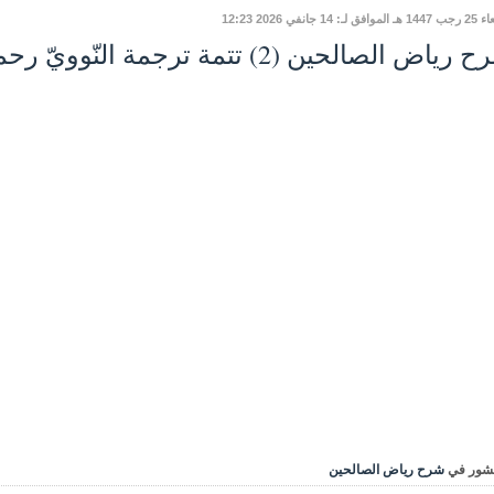
ق لـ: 14 جانفي 2026 12:23
اض الصالحين (2) تتمة ترجمة النّوويّ رحمه الله: دروسٌ وعبرٌ
شور في
شرح رياض الصالحين