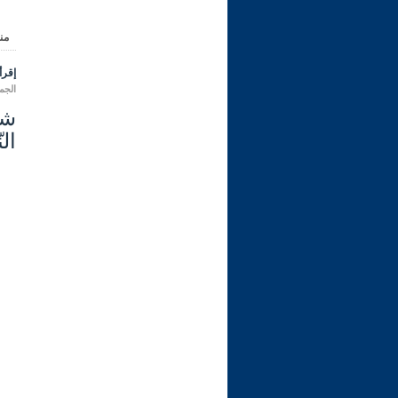
من
إقرأ 
الجمعة 20 رجب 1447 هـ الموافق
الن