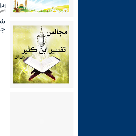
إقرأ 
الاثنين 23 رجب 1447 هـ الموافق لـ:
حِك