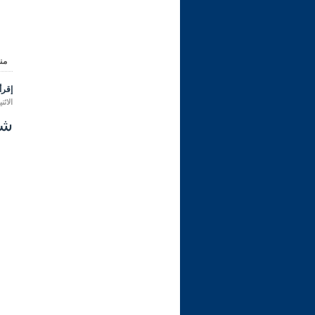
من
إقرأ 
الاثنين 16 رجب 1447 هـ الموافق لـ:
شرح