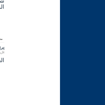
ال
من
إقرأ 
الأربعاء 19 جمادى الثانية 1447 هـ ال
ال