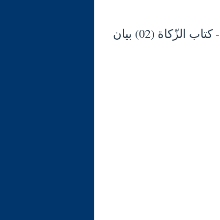
شرح الوجيز في فقه السنّة والكتاب العزيز (125) - كتاب الزّكاة (02) بيان