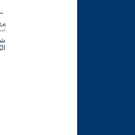
من
إقرأ 
الجمعة 20 رجب 1447 هـ الموافق
الن