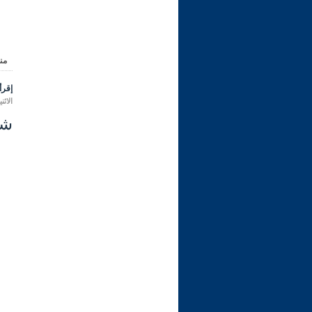
من
إقرأ 
الاثنين 16 رجب 1447 هـ الموافق لـ:
شرح