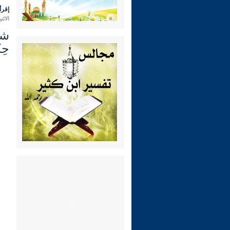
إقرأ 
الاثنين 23 رجب 1447 هـ الموافق لـ:
حِك