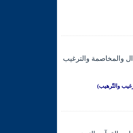
راء والجدال والمخاصمة والترغيب
غيب والتّرهيب)