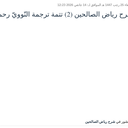
ق لـ: 14 جانفي 2026 12:23
اض الصالحين (2) تتمة ترجمة النّوويّ رحمه الله: دروسٌ وعبرٌ
شور في
شرح رياض الصالحين