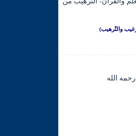
عوى في العلم والقرآن- الترهيب من
غيب والتّرهيب)
رحمه الله