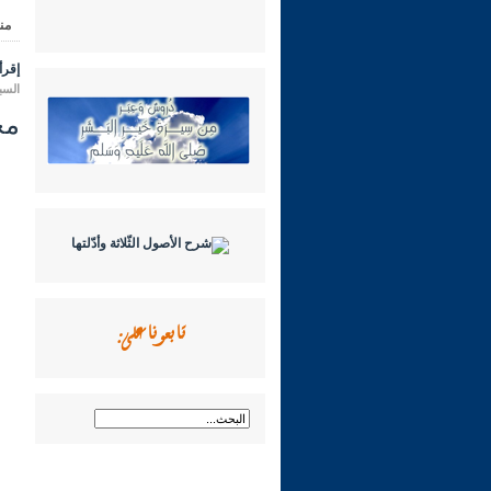
من
إقرأ 
السبت 21 رجب 1447 هـ الموافق 
مجال
تابعونا على: