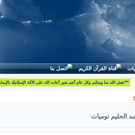
لطرح استفساراتكم وأسئلتكم واقتراحاتكم اتّصلوا بنا على البريد التّالي:
htoumiat@nebrasselhaq.com
بد الحليم توميات