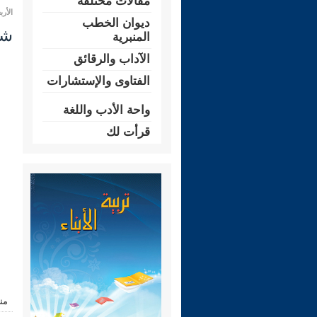
مقالات مختلفة
الأربعاء 25 رجب 1447 هـ المواف
ديوان الخطب
شرح ري
المنبرية
الآداب والرقائق
الفتاوى والإستشارات
واحة الأدب واللغة
قرأت لك
من