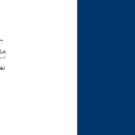
من
إقرأ 
السبت 08 محرم 1444 هـ المواف
تفسير