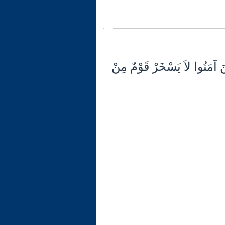
11 {يَا أَيُّهَا الّذِينَ آمَنُوا لاَ يَسْخَرْ قَوْمٌ مِنْ