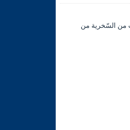
2) تابع الآية 11: التّرهيب من السّخرية من