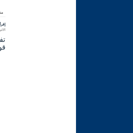
من
إقرأ 
الاثنين 09 محرم 1444 هـ الموافق ل
قوم