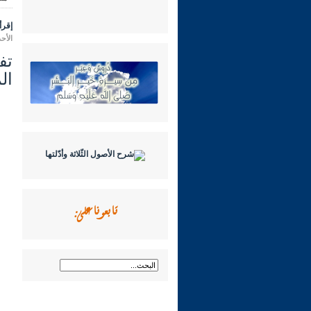
إقرأ 
الأحد 23 محرم 1444 هـ الموافق لـ: 21 
ال
تابعونا على: