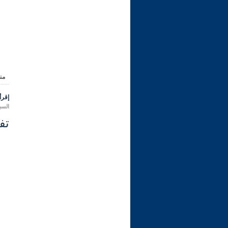
من
إقرأ 
السبت 19 ذو القعدة 1443 هـ الموا
تفسي