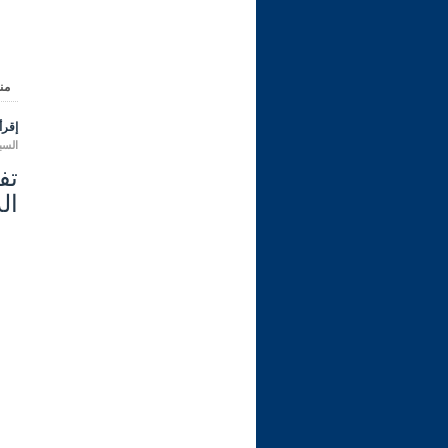
من
إقرأ 
السبت 08 محرم 1444 هـ المواف
الد