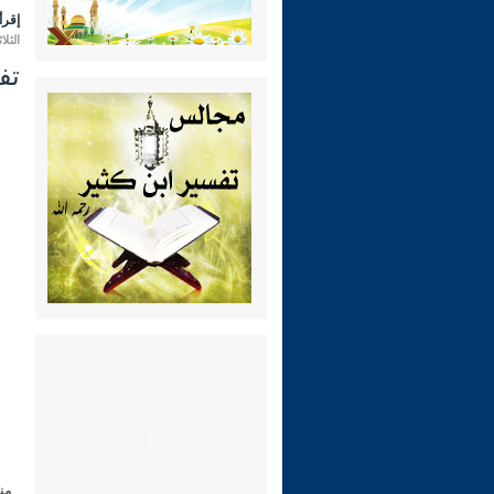
إقرأ 
الثلاثاء 25 محرم 1444 هـ الموافق 
تفسي
من