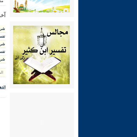
من
آخر
شرح ال
تفسير 
شرح الوج
تفسير 
شرح رياض 
ال
الذه