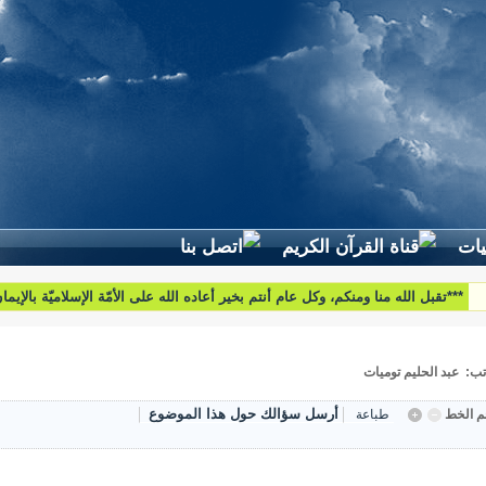
***تقبل الله منا ومنكم، وكل عام أنتم بخير أعاده الله على الأمّة الإسلاميّة بالإيم
والبركات***
تب: عبد الحليم توميات
أرسل سؤالك حول هذا الموضوع
 الخط
طباعة