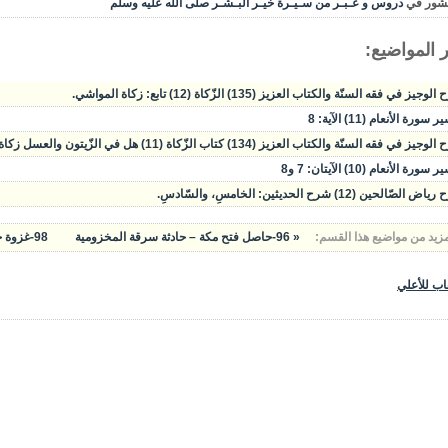
شور في
دروس و عـبـر من سـيـرة خيـر البـشـر صلى الله عليه وسلم
 المواضيع:
وجيز في فقه السنّة والكتاب العزيز (135) الزّكاة (12) تابع: زكاة المواشي.
سورة الأنعام (11) الآية: 8
يز في فقه السنّة والكتاب العزيز (134) كتاب الزّكاة (11) هل في الزّيتون والعسل زكاة؟ زكاة المواشي.
سورة الأنعام (10) الآيتان: 7 و8
الصّالحين (12) شرح الحديثين: الخامسِ، والسّادسِ.
مزيد من مواضيع هذا القسم:
« 96-حاصل فتح مكة – حادثة سرقة المخزومية
98-غزوة حنين : في قلب المعركة »
اب للأعلي