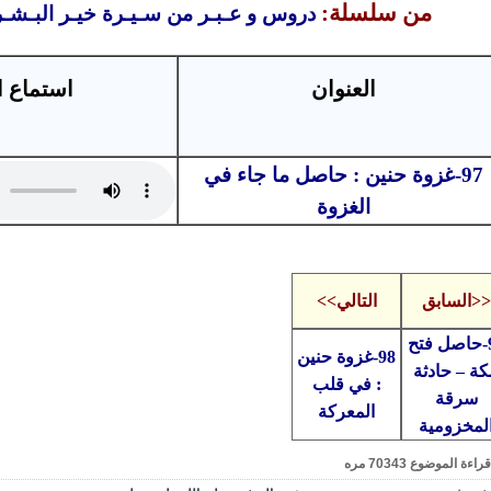
من سلسلة:
دروس و عـبـر من سـيـرة خيـر البـشـ
العنوان
استماع ا
97-غزوة حنين : حاصل ما جاء في
الغزوة
<<السابق
التالي>>
96-حاصل فتح
98-غزوة حنين
كة – حادثة
: في قلب
سرقة
المعركة
لمخزومية
قراءة الموضوع
70343
مره