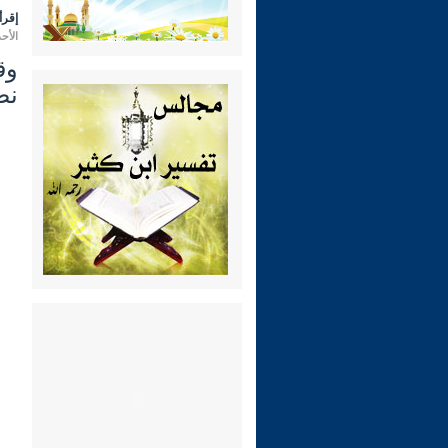
إقرأ 
الأحد 27 ربيع الثاني 1445 هـ الموافق لـ: 12 
وق
نص