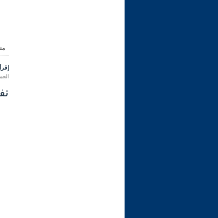
من
إقرأ 
الجمعة 12 ربيع الثاني 1445 هـ المو
تفس