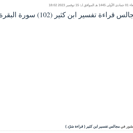
وافق لـ: 15 نوفمبر 2023 18:02
س قراءة تفسير ابن كثير (102) سورة البقرة، تابع الآية 228
شور في
مجالس تفسير ابن كثير ( قراءة سَرْد )