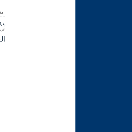
من
إقرأ 
الأربعاء 17 ربيع الثاني 1445 هـ الم
ال