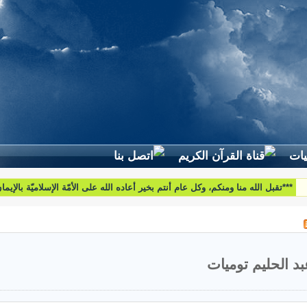
لطرح استفساراتكم وأسئلتكم واقتراحاتكم اتّصلوا بنا على البريد التّالي:
htoumiat@nebrasselhaq.com
بد الحليم توميات