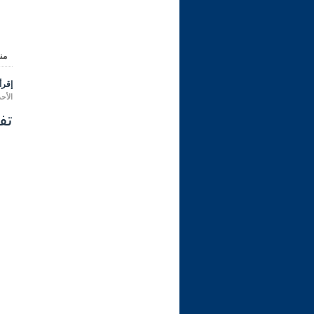
من
إقرأ 
الأحد 14 ربيع الثاني 1445 هـ الموافق لـ: 29 
تفسير