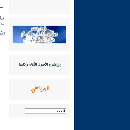
من
إقرأ 
الثلاثاء 23 ربيع الثاني 1445 هـ الموافق
تفسي
تابعونا على: