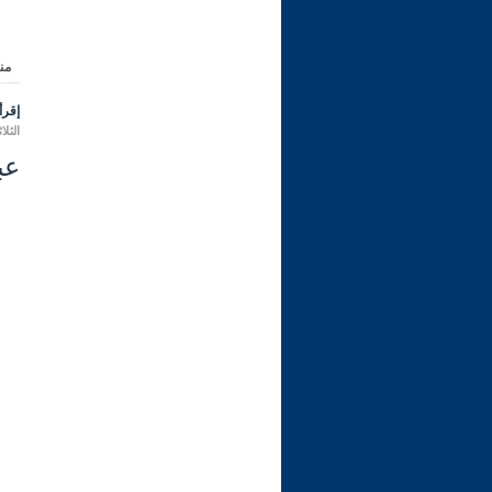
من
إقرأ 
الثلاثاء 16 ربيع الثاني 1445 هـ الموافق
عب