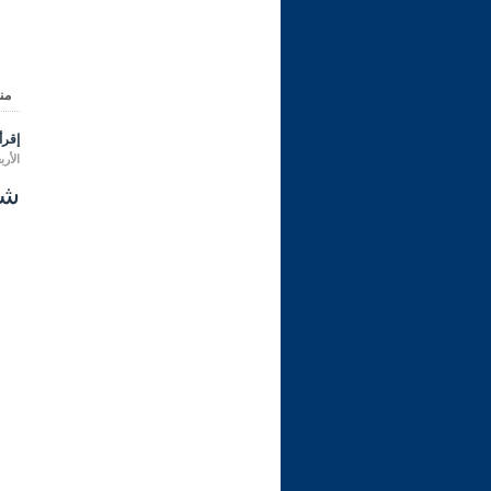
من
إقرأ 
الأربعاء 09 محرم 1448 هـ الموا
شرح ر