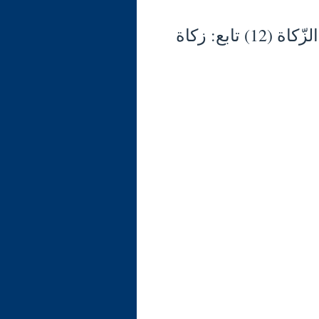
شرح الوجيز في فقه السنّة والكتاب العزيز (135) الزّكاة (12) تابع: زكاة