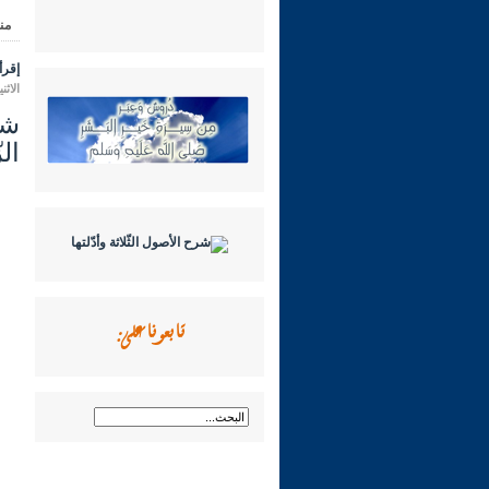
من
إقرأ 
الاثنين 14 محرم 1448 هـ الموافق لـ
ال
تابعونا على: