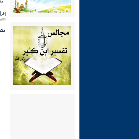
من
إقرأ 
الاثنين 28 محرم 1448 هـ الموافق لـ:
تفس