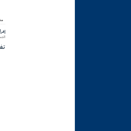
من
إقرأ 
الجمعة 11 محرم 1448 هـ المواف
تفسي