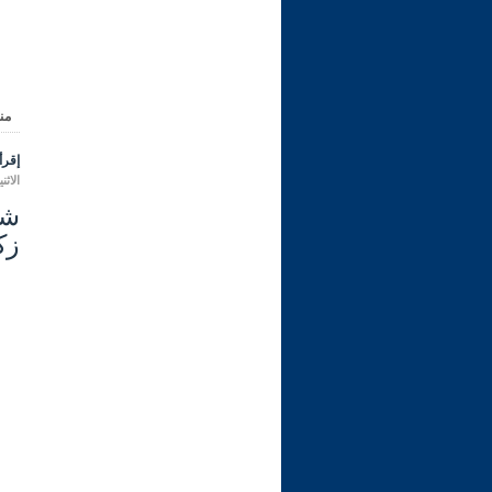
من
إقرأ 
الاثنين 07 محرم 1448 هـ الموافق لـ
زكا