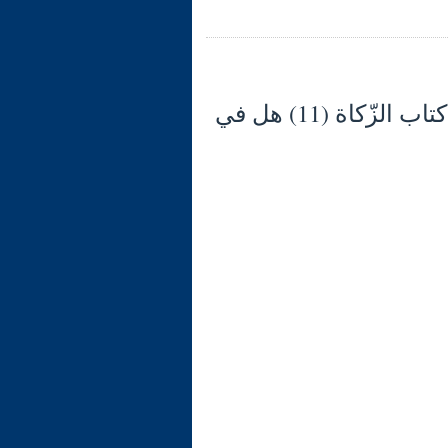
شرح الوجيز في فقه السنّة والكتاب العزيز (134) كتاب الزّكاة (11) هل في