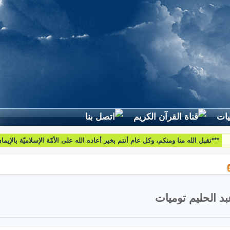
لطرح استفساراتكم وأسئلتكم واقتراحاتكم اتّصلوا بنا على البريد التّالي:
htoumiat@nebrasselhaq.com
بد الحليم توميات