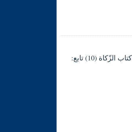
شرح الوجيز في فقه السنّة والكتاب العزيز (133) كتاب الزّكاة (10) تابع: