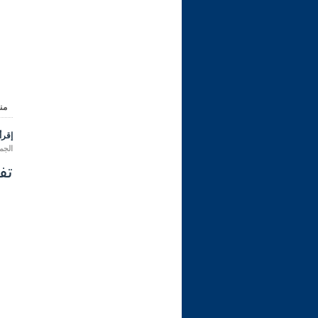
من
إقرأ 
الجمعة 04 محرم 1448 هـ المواف
تفس