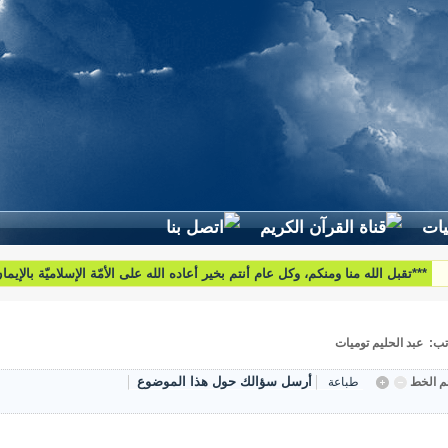
***تقبل الله منا ومنكم، وكل عام أنتم بخير أعاده الله على الأمّة الإسلاميّة بالإيم
والبركات***
تب: عبد الحليم توميات
أرسل سؤالك حول هذا الموضوع
 الخط
طباعة