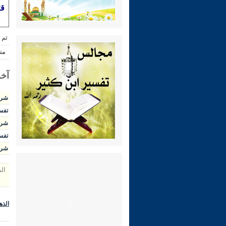
قت
تم 
من
آخر
شرح ال
تفسير 
شرح الوج
تفسير 
شرح رياض 
ال
الذه