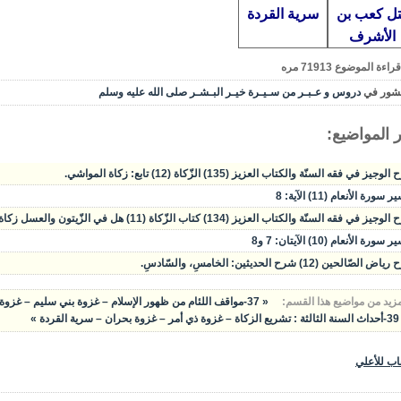
ل كعب بن
سرية القردة
الأشرف
قراءة الموضوع
71913
مره
شور في
دروس و عـبـر من سـيـرة خيـر البـشـر صلى الله عليه وسلم
 المواضيع:
وجيز في فقه السنّة والكتاب العزيز (135) الزّكاة (12) تابع: زكاة المواشي.
سورة الأنعام (11) الآية: 8
يز في فقه السنّة والكتاب العزيز (134) كتاب الزّكاة (11) هل في الزّيتون والعسل زكاة؟ زكاة المواشي.
سورة الأنعام (10) الآيتان: 7 و8
الصّالحين (12) شرح الحديثين: الخامسِ، والسّادسِ.
مزيد من مواضيع هذا القسم:
« 37-مواقف اللئام من ظهور الإسلام – غزوة بني سليم – غزوة بني قينقاع – قصة قتل كعب بن الأشرف
39-أحداث السنة الثالثة : تشريع الزكاة – غزوة ذي أمر – غزوة بحران – سرية القردة »
اب للأعلي