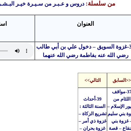
من سلسلة:
دروس و عـبـر من سـيـرة خيـر البـشـ
العنوان
است
38-غزوة السويق – دخول علي بن أبي طالب
رضي الله عنه بفاطمة رضي الله عنهما
<<السابق
التالي>>
37-مواقف
اللئام من
39-أحداث
ر الإسلام –
السنة الثالثة :
ة بني سليم
تشريع الزكاة –
 غزوة بني
غزوة ذي أمر –
نقاع – قصة
غزوة بحران –