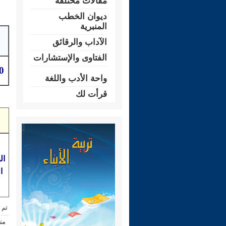
مقالات مختلفة
ديوان الخطب
المنبرية
الآداب والرقائق
الفتاوى والإستشارات
70-غزوة الحد
واحة الأدب واللغة
قرأت لك
ال
ا
تم 
من