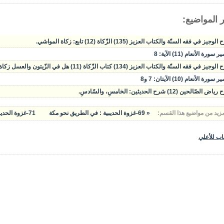
 المواضيع:
وجيز في فقه السنّة والكتاب العزيز (135) الزّكاة (12) تابع: زكاة المواشي.
سورة الأنعام (11) الآية: 8
يز في فقه السنّة والكتاب العزيز (134) كتاب الزّكاة (11) هل في الزّيتون والعسل زكاة؟ زكاة المواشي.
سورة الأنعام (10) الآيتان: 7 و8
الصّالحين (12) شرح الحديثين: الخامسِ، والسّادسِ.
مزيد من مواضيع هذا القسم:
« 69-غزوة الحديبية : في الطريق نحو مكة
71-غزوة الحديبية : بنود صلح الحديبية – مأساة أبي جندل »
اب للأعلي