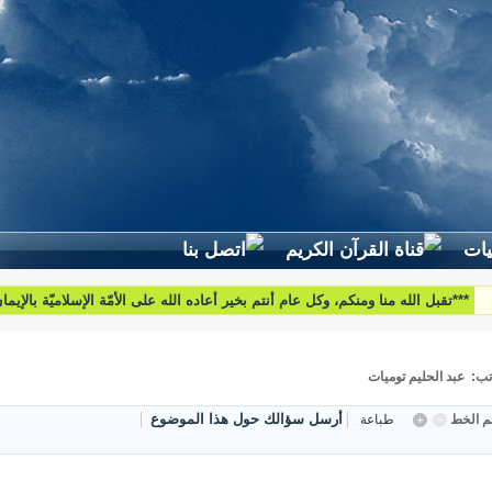
***تقبل الله منا ومنكم، وكل عام أنتم بخير أعاده الله على الأمّة الإسلاميّة بالإيم
والبركات***
تب: عبد الحليم توميات
أرسل سؤالك حول هذا الموضوع
 الخط
طباعة