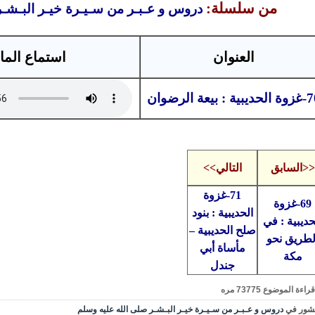
من سلسلة:
دروس و عـبـر من سـيـرة خيـر البـشـ
العنوان
استماع الما
يبية : بيعة الرضوان
<<السابق
التالي>>
71-غزوة
69-غزوة
الحديبية : بنود
حديبية : في
صلح الحديبية –
لطريق نحو
مأساة أبي
مكة
جندل
قراءة الموضوع
73775
مره
شور في
دروس و عـبـر من سـيـرة خيـر البـشـر صلى الله عليه وسلم