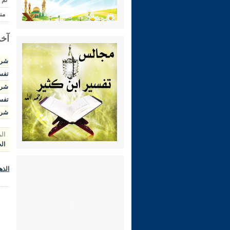
تم 
من
آخر
شرح ال
تفسير 
شرح الوج
تفسير 
شرح رياض 
ال
الح
الذه