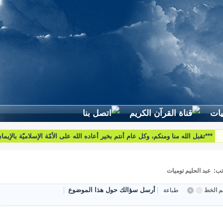
***تقبل الله منا ومنكم، وكل عام أنتم بخير أعاده الله على الأمّة الإسلاميّة بالإيم
والبركات***
تب: عبد الحليم توميات
أرسل سؤالك حول هذا الموضوع
 الخط
طباعة