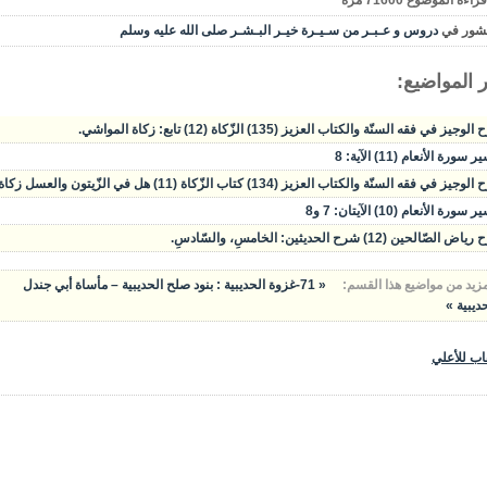
قراءة الموضوع
71600
مره
شور في
دروس و عـبـر من سـيـرة خيـر البـشـر صلى الله عليه وسلم
 المواضيع:
وجيز في فقه السنّة والكتاب العزيز (135) الزّكاة (12) تابع: زكاة المواشي.
سورة الأنعام (11) الآية: 8
يز في فقه السنّة والكتاب العزيز (134) كتاب الزّكاة (11) هل في الزّيتون والعسل زكاة؟ زكاة المواشي.
سورة الأنعام (10) الآيتان: 7 و8
الصّالحين (12) شرح الحديثين: الخامسِ، والسّادسِ.
مزيد من مواضيع هذا القسم:
« 71-غزوة الحديبية : بنود صلح الحديبية – مأساة أبي جندل
ديبية »
اب للأعلي