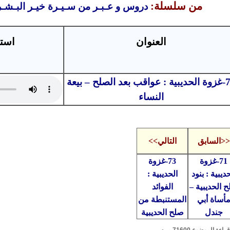
من سلسلة:
دروس و عـبـر من سـيـرة خيـر البـشـ
العنوان
استم
72-غزوة الحديبية : عواقب بعد الصلح – بيعة
النساء
<<السابق
التالي>>
71-غزوة
73-غزوة
حديبية : بنود
الحديبية :
 الحديبية –
الفوائد
أساة أبي
المستنبطة من
جندل
صلح الحديبية