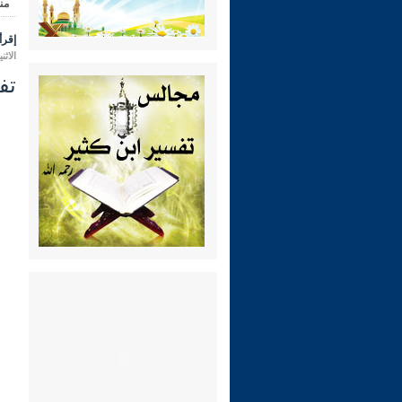
من
إقرأ 
الاثنين 28 محرم 1448 هـ الموافق لـ:
تفس