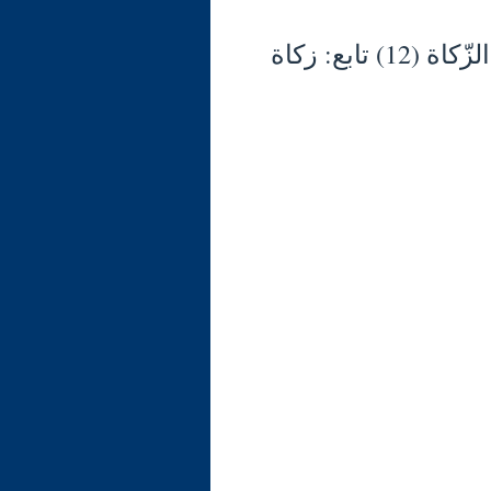
شرح الوجيز في فقه السنّة والكتاب العزيز (135) الزّكاة (12) تابع: زكاة