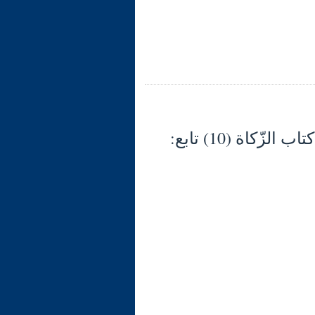
شرح الوجيز في فقه السنّة والكتاب العزيز (133) كتاب الزّكاة (10) تابع: