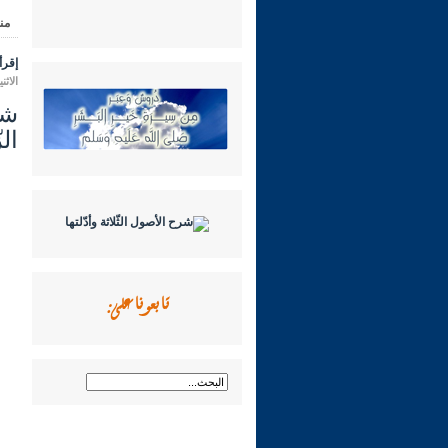
من
إقرأ 
الاثنين 14 محرم 1448 هـ الموافق لـ
ال
تابعونا على: