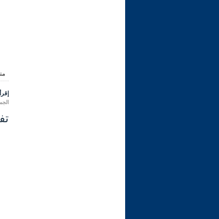
من
إقرأ 
الجمعة 04 محرم 1448 هـ المواف
تفس