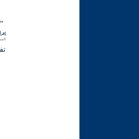
من
إقرأ 
الجمعة 11 محرم 1448 هـ المواف
تفسي