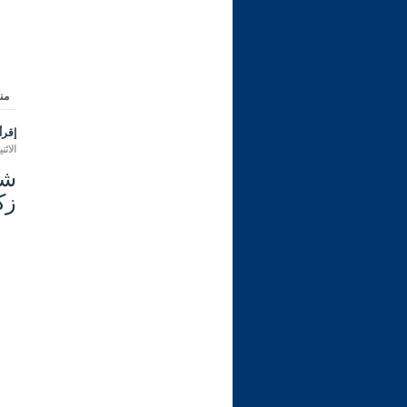
من
إقرأ 
الاثنين 07 محرم 1448 هـ الموافق لـ
زكا