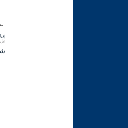
من
إقرأ 
الأربعاء 09 محرم 1448 هـ الموا
شرح ر