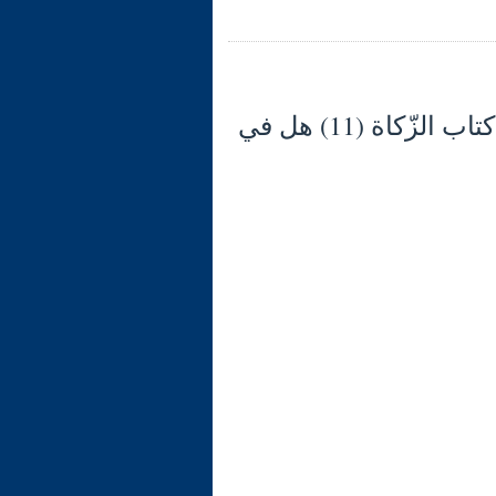
شرح الوجيز في فقه السنّة والكتاب العزيز (134) كتاب الزّكاة (11) هل في