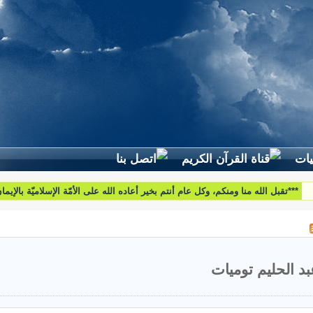
لطرح استفساراتكم وأسئلتكم واقتراحاتكم اتّصلوا بنا على البريد التّالي:
htoumiat@nebrasselhaq.com
بد الحليم توميات