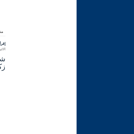
من
إقرأ 
الاثنين 07 محرم 1448 هـ الموافق لـ
زكا