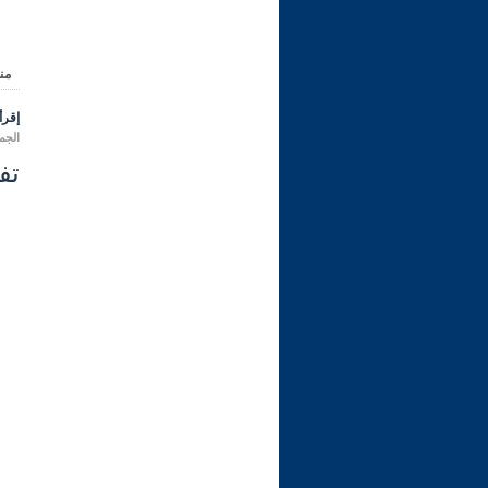
من
إقرأ 
الجمعة 11 محرم 1448 هـ المواف
تفسي