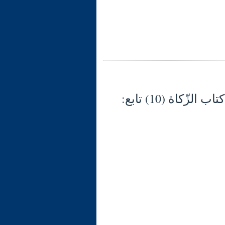
شرح الوجيز في فقه السنّة والكتاب العزيز (133) كتاب الزّكاة (10) تابع: