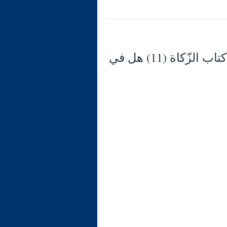
شرح الوجيز في فقه السنّة والكتاب العزيز (134) كتاب الزّكاة (11) هل في