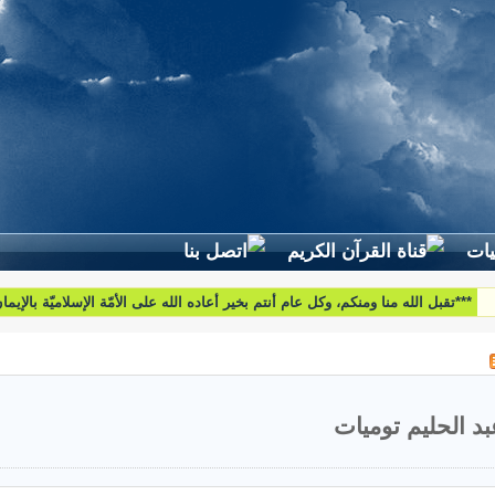
لطرح استفساراتكم وأسئلتكم واقتراحاتكم اتّصلوا بنا على البريد التّالي:
htoumiat@nebrasselhaq.com
بد الحليم توميات