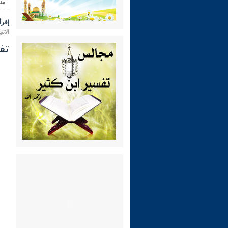
من
إقرأ 
الاثنين 28 محرم 1448 هـ الموافق لـ:
تفس