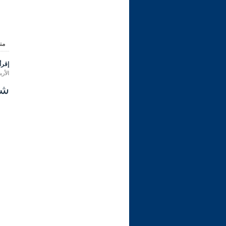
من
إقرأ 
الأربعاء 09 محرم 1448 هـ الموا
شرح ر