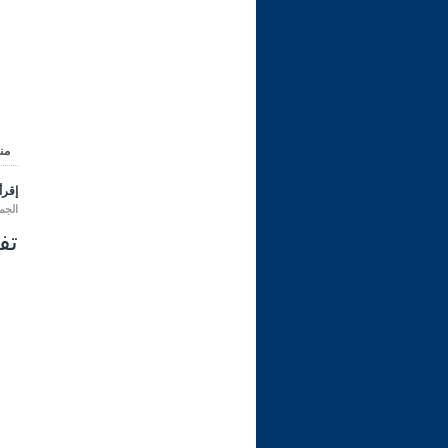
من
إقرأ 
الجمعة 04 محرم 1448 هـ المواف
تفس