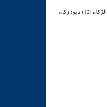
شرح الوجيز في فقه السنّة والكتاب العزيز (135) الزّكاة (12) تابع: زكاة