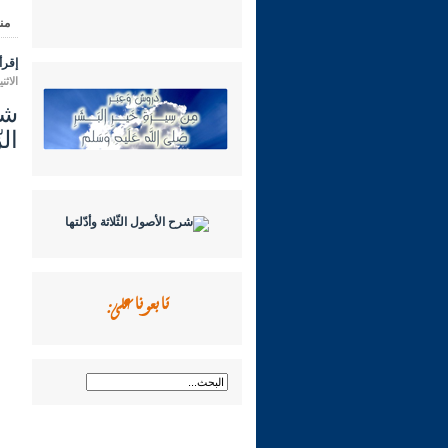
من
إقرأ 
الاثنين 14 محرم 1448 هـ الموافق لـ
ال
تابعونا على: