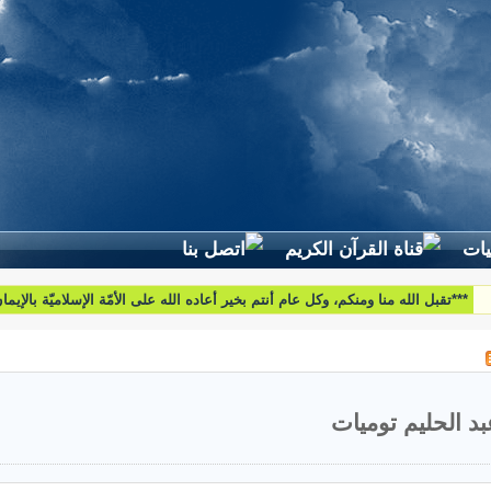
لطرح استفساراتكم وأسئلتكم واقتراحاتكم اتّصلوا بنا على البريد التّالي:
htoumiat@nebrasselhaq.com
بد الحليم توميات