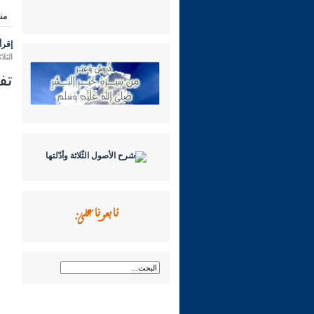
من
إقرأ 
الثلاثاء 30 ربيع الأول 1444 هـ الموافق
تفسير 
تابعونا على: