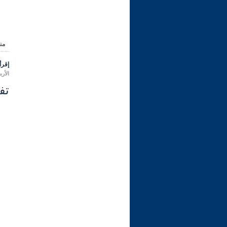
من
إقرأ 
الأربعاء 16 ربيع الأول 1444 هـ المو
تفسير 