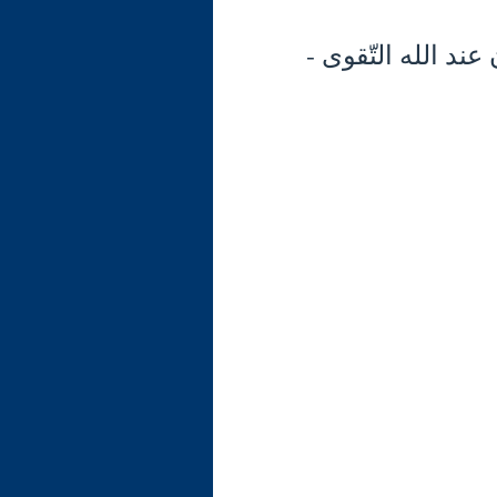
35) تابع الآية 13: الميزان عند الله التّقوى -