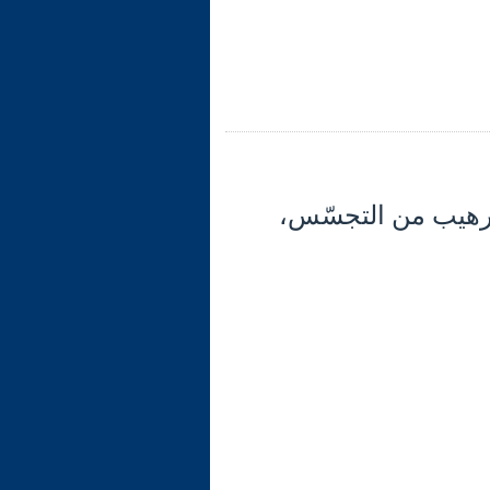
30) تابع الآية 12: تتمّة التّرهيب من التجسّس،