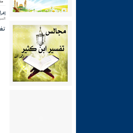
من
إقرأ 
السبت 04 ربيع الثاني 1444 هـ الموا
تفسير