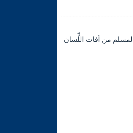
 (32) تابع الآية 12: موقف المسلم من آفات اللٍّسان