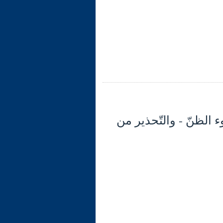
(29): تابع الآية 12: آثار سوء الظنّ - والتّحذير من