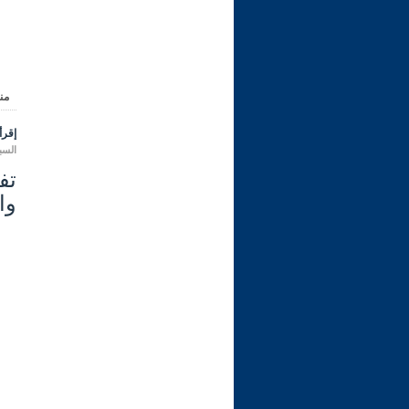
من
إقرأ 
السبت 12 ربيع الأول 1444 هـ الموا
وال