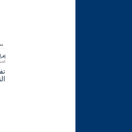
من
إقرأ 
الخميس 10 ربيع الأول 1444 هـ 
ال