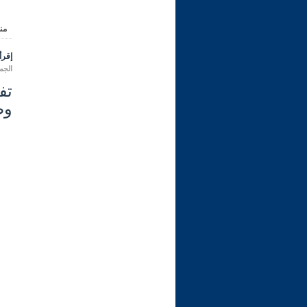
من
إقرأ 
الجمعة 25 ربيع الأول 1444 هـ الموا
وط