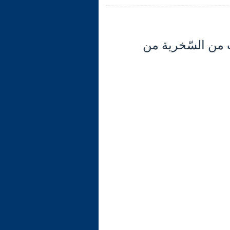
2) تابع الآية 11: التّرهيب من السّخرية من