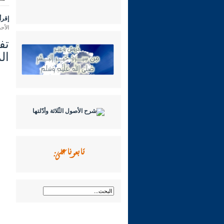
إقرأ 
الأحد 23 محرم 1444 هـ الموافق لـ: 21 
ال
تابعونا على: