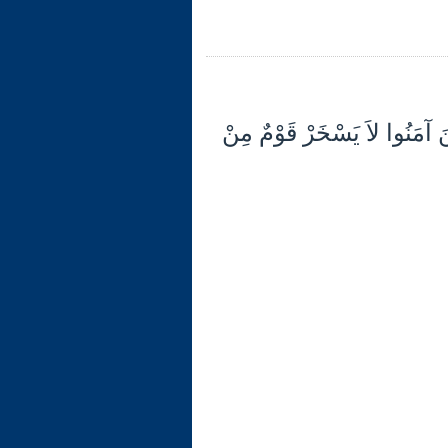
11 {يَا أَيُّهَا الّذِينَ آمَنُوا لاَ يَسْخَرْ قَوْمٌ مِنْ