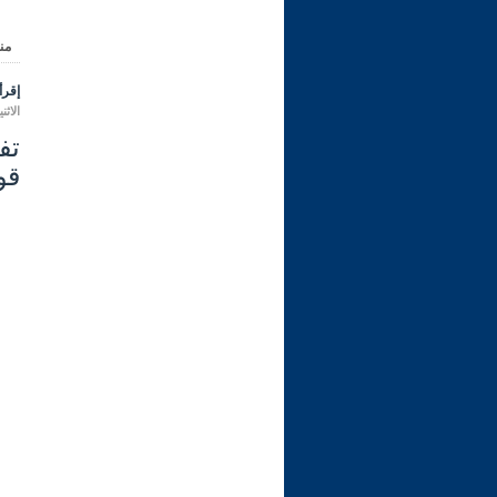
من
إقرأ 
الاثنين 09 محرم 1444 هـ الموافق ل
قوم