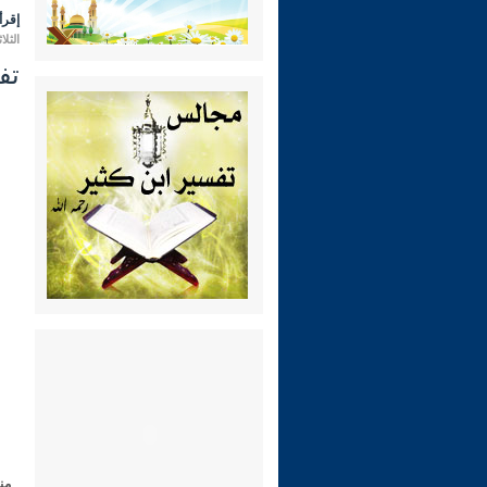
إقرأ 
الثلاثاء 25 محرم 1444 هـ الموافق 
تفسي
من