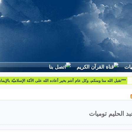
لطرح استفساراتكم وأسئلتكم واقتراحاتكم اتّصلوا بنا على البريد التّالي:
htoumiat@nebrasselhaq.com
بد الحليم توميات