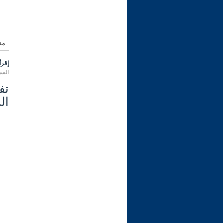
من
إقرأ 
السبت 08 محرم 1444 هـ المواف
الد