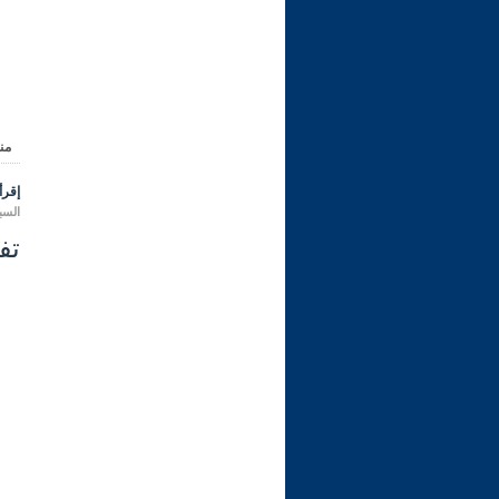
من
إقرأ 
السبت 08 محرم 1444 هـ المواف
تفسير