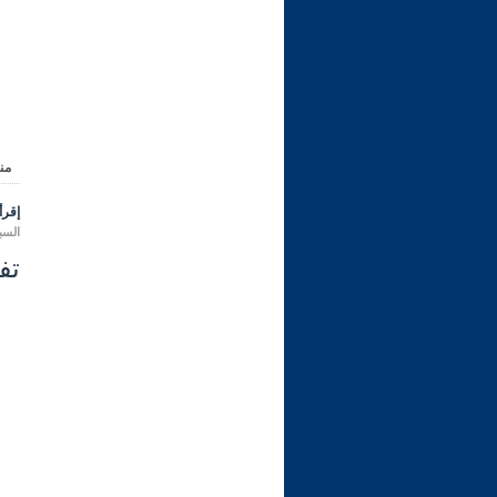
من
إقرأ 
السبت 19 ذو القعدة 1443 هـ الموا
تفسي