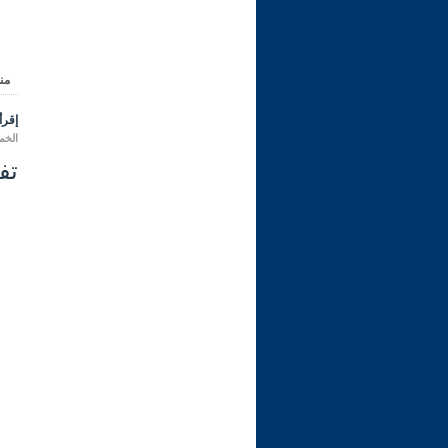
من
إقرأ 
الخميس 02 رمضان 1447 هـ ال
تفسي