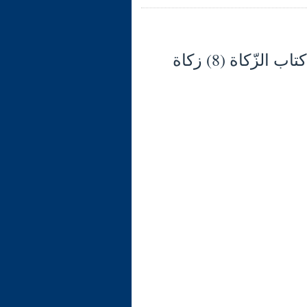
شرح الوجيز في فقه السنّة والكتاب العزيز (131) كتاب الزّكاة (8) زكاة