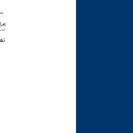
من
إقرأ 
الخميس 09 رمضان 1447 هـ ال
تفسي