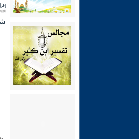
إقرأ 
الثلاثاء 14 رمضان 1447 هـ الموافق 
شرح ري
من