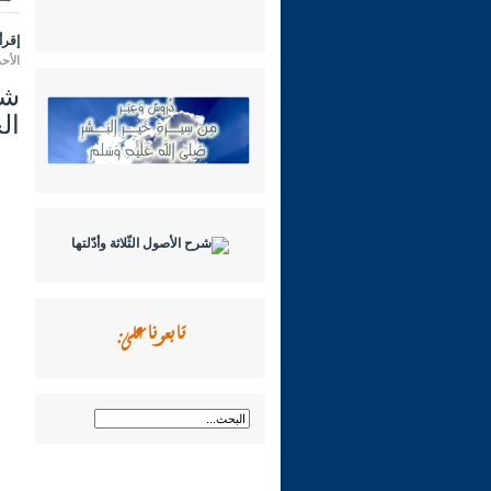
إقرأ 
الأحد 11 رمضان 1447 هـ الموافق لـ: 01 م
الح
تابعونا على: