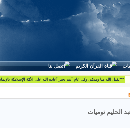
لطرح استفساراتكم وأسئلتكم واقتراحاتكم اتّصلوا بنا على البريد التّالي:
htoumiat@nebrasselhaq.com
بد الحليم توميات