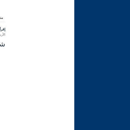
من
إقرأ 
الأربعاء 08 رمضان 1447 هـ المواف
شرح ر