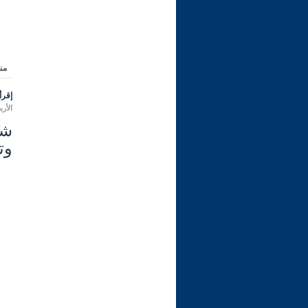
من
إقرأ 
الأربعاء 01 رمضان 1447 هـ المواف
وت