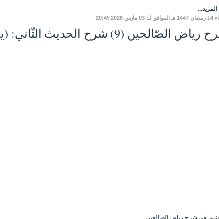
المزيد...
لـ: 03 مارس 2026 20:45
اض الصّالحين (9) شرح الحديث الثّاني: (يغزو جيشٌ الكعبةَ ...)
شور في
شرح رياض الصالحين