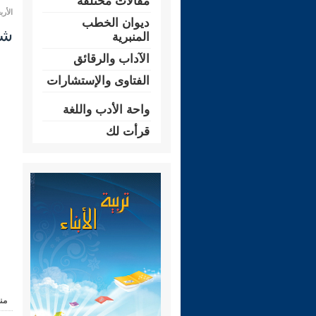
مقالات مختلفة
الأربعاء 24 ذو الحجة 1447 هـ المو
ديوان الخطب
شرح ر
المنبرية
الآداب والرقائق
الفتاوى والإستشارات
واحة الأدب واللغة
قرأت لك
من