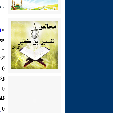
- شـرح
*
ا
1155-وَعَنِ
" جَ
اللهُ عَل
((
ا
وَجَ
((
س
فَقَ
((
إ