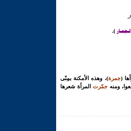
ـجِمَـار
).
ها (
جمرة
)، وهذه الأمكنة بمِنًى
عوا، ومنه
جمّرت
المرأة شعرها