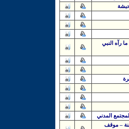
حبشة
ا رآه النبي
رة
لمجتمع المدني
ينة – موقف