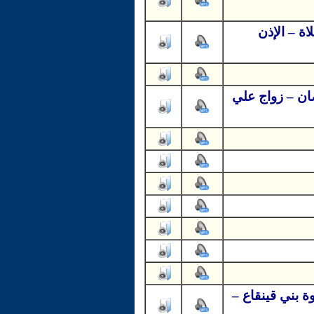
اة – الإذن
ان – زواج علي
ة بني قينقاع –