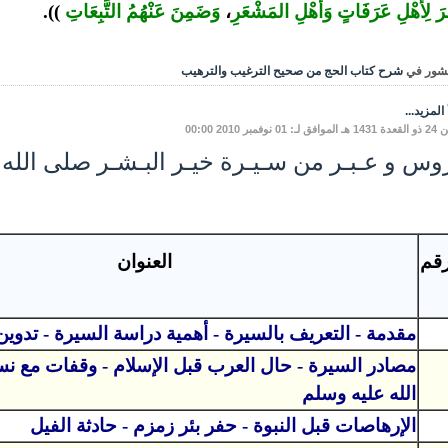
رَ لِأًهْلِ عَرَفَاتٍ
وَأَهْلِ
المَشْعَر
ِ،
وَضَمِنَ
عَنْهُمُ
التَّبِعَاتِ
)).
شور في
شرح كتاب الحج من صحيح الترغيب والترهيب
المزيد...
ـ: 01 نوفمبر 2010 00:00
وس و عـبـر من سـيـرة خيـر البـشـر صلى الله
رقم
العنوان
مقدمة - التعريف بالسيرة - أهمية دراسة السيرة - تدوين
مصادر السيرة - حال العرب قبل الإسلام - وقفات مع 
الله عليه وسلم
الإرهاصات قبل النبوة - حفر بئر زمزم - حادثة الفيل