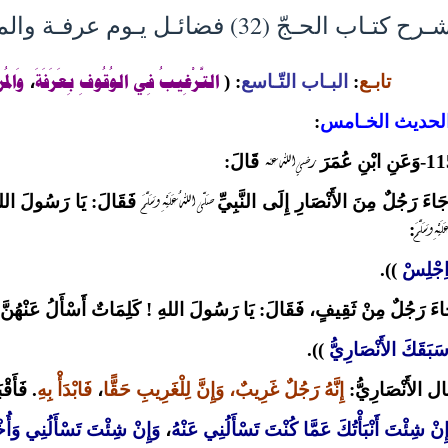
 كتـاب الحـجّ (32) فضائـل يـوم عرفـة والمبيت بمزدلـفـة
التَّرْغِيبُ فِي الوُقُوفِ بِعَرَفَةَ
وَالمُز
تابـع
:
البـاب التّـاسع
:
(
،
لحديث الخـامس
:
رضي الله عنه
 ابْنِ عُمَرَ
قَالَ:
صَلّى اللهُ عَلَيْهِ وَسَلَّمَ
اءَ رَجُلٌ مِنَ الأَنْصَارِ إِلَى النَّبِيِّ
فَقَالَ: يَا رَسُولَ اللهِ
َيْهِ وَسَلَّمَ
:
ِجْلِسْ
)).
اءَ رَجُلٌ مِنْ ثَقِيفٍ، فَقَالَ: يَا رَسُولَ اللهِ ! كَلِمَاتٌ أَسْأَلُ عَنْهُنَّ
َبَقَكَ الأَنْصَارِيُّ
)).
ال الأَنْصَارِيُّ:
إِنَّهُ رَجُلٌ غَرِيبٌ، وَإِنَّ لِلْغَرِيبِ حَقًّا
،
فَابْدَأْ بِهِ
. فَأَقْ
ِنْ شِئْتَ أَنْبَأْتُكَ عَمَّا كُنْتَ تَسْأَلُنِي عَنْهُ
،
وَإِنْ شِئْتَ تَسْأَلُنِي وَأُخ