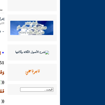
من
إقرأ 
الاثنين 09 ذو الحجة 1431 هـ الموافق لـ
- شـرح
*
ا
1151- روى ابن المبارك عن سفيان الثّوري
تابعونا على:
وَق
((
ي
فَقَ
((