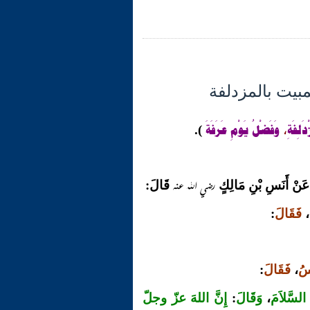
ْدَلِفَةِ
وَفَضْلُ يَوْمِ عَرَفَةَ
).
،
رضي الله عنه
قَالَ:
،
فَقَالَ
:
اسُ
،
فَقَالَ
:
 السَّلاَمَ
،
وَقَالَ
:
إِنَّ اللهَ عزّ وجلّ