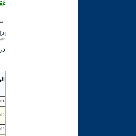
غَفَ
من
إقرأ 
الاثنين 24 ذو القعدة 1431 هـ الموافق ل
در
ال
01
02
03