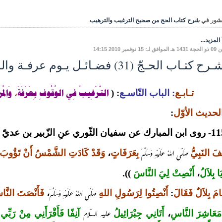
شور في
شرح كتاب الحج من صحيح الترغيب والترهيب
المزيد...
: 15 نوفمبر 2010 14:15
 كتـاب الحـجّ (31) فضـائـل يـوم عرفـة والمبيت بالمزدلفة
التَّرْغِيبُ فِي الوُقُوفِ
بِعَرَفَةَ
وَالمُز
تـابـع
: الباب التّاسـع
:
(
،
لحديث الأوّل
:
 عنِ الزّبير بن عديّ عَنْ أَنَسِ بْنِ مَالِكٍ
صَلّى اللهُ عَلَيْهِ وَسَلَّمَ
َفَ
النَبِيُّ
بِعَرَفَاتٍ
،
وَقَدْ كَادَتِ الشَّمْسُ أَنْ تَؤُوبَ
َا
بِلاَلُ
،
أَنْصِتْ لِيَ النَّاسَ
)).
صَلّى اللهُ عَلَيْهِ وَسَلَّمَ
امَ بِلاَلٌ فَقَالَ
:
أَنْصِتُوا لِرَسُولِ اللهِ
،
فَأَنْصَتَ النَّ
عليه السّلام
مَعَاشِرَ النَّاسِ
،
أَتَانِي جِبْرَائِيلُ
آنِفًا فَأَقْرَأَنِي مِنْ رَبِّي