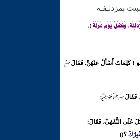
ْدَلِفَةِ
وَفَضْلُ يَوْمِ عَرَفَةَ
).
،
صَلّى
 ! كَلِمَاتٌ أَسْأَلُ عَنْهُنَّ. فَقَالَ
صَلّى اللهُ عَلَيْهِ وَسَلَّمَ
. فَقَالَ
:
بَلَ عَلَى الثَّقَفِيِّ، فَقَالَ:
ْبِرُكَ
؟))