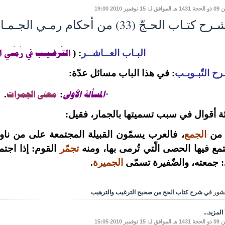
: 15 نوفمبر 2010 19:00
ح كتـاب الحـجّ (33) من أحكام رمـي الجـمـار
التّرغـيـب في رَمْـي ال
البـاب العــاشــر
:
(
ح التّبـويـب
: في هذا الباب مسائل عدّة:
المسألة الأولى
معنى الجمرات
.
:
·
ثة أقوال في سبب تسميتها بالجمار، فقيل:
 من
الجمع
، فالعرب يسمّون القبيلة المجتمعة على من ناوأ
مع فيها الحصى الّتي تُرمى بها، ومنه
تجمّر
القوم: إذا اجتم
 جمعته، والضّفيرة تسمّى
الجميرة
.
شور في
شرح كتاب الحج من صحيح الترغيب والترهيب
المزيد...
: 15 نوفمبر 2010 15:05