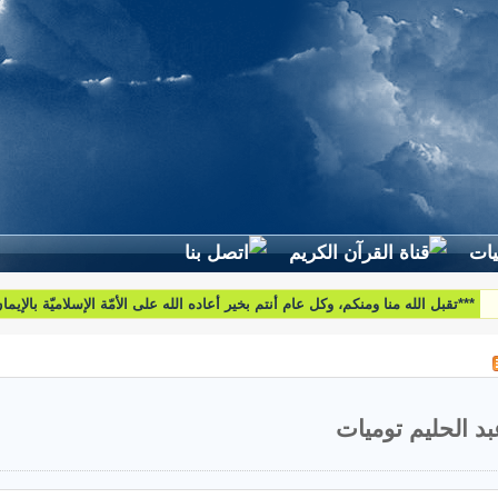
لطرح استفساراتكم وأسئلتكم واقتراحاتكم اتّصلوا بنا على البريد التّالي:
htoumiat@nebrasselhaq.com
بد الحليم توميات