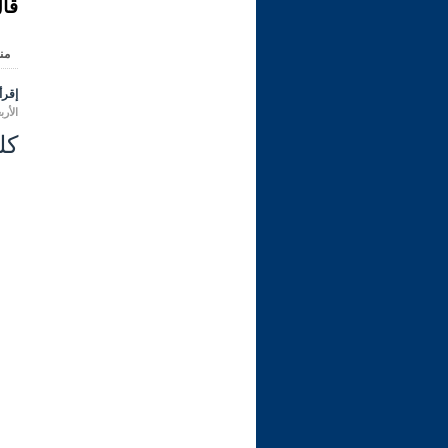
قال
من
إقرأ 
الأربعاء 26 ربيع الأول 1445 هـ المو
كل