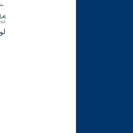
من
إقرأ 
الثلاثاء 09 ربيع الثاني 1445 هـ الموافق
لو