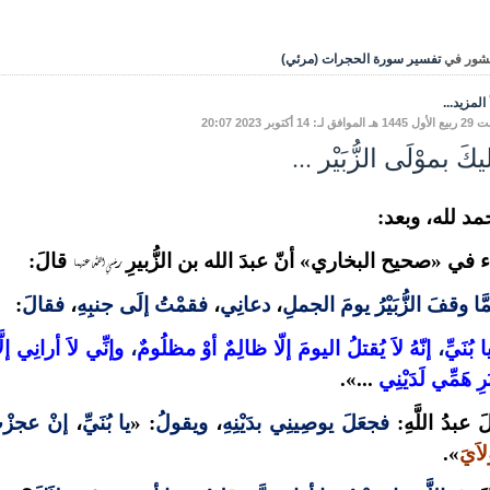
شور في
تفسير سورة الحجرات (مرئي)
المزيد...
فق لـ: 14 أكتوبر 2023 20:07
كَ بموْلَى الزُّبَيْر ...
مد لله، وبعد:
رضي الله عنهما
 في «صحيح البخاري» أنّ عبدَ الله بن الزُّبيرِ
قالَ:
َّا وقفَ الزُّبَيْرُ يومَ الجملِ
،
دعانِي
،
فقمْتُ إلَى جنبِهِ
،
فقالَ
:
ا بُنَيِّ
،
إنّهُ لاَ يُقتلُ اليومَ إلّا ظالِمٌ أوْ مظلُومٌ
،
وإنِّي لاَ أرانِي إ
َرِ هَمِّي لَدَيْنِي
...».
َ عبدُ اللَّهِ:
فجعَلَ يوصِينِي بدَيْنِهِ
،
ويقولُ
: «
يا بُنَيِّ
،
إنْ عجزْ
لاَيَ
».