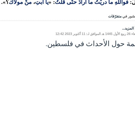
َ:
فواللَّهِ ما دريْتُ ما أرادَ حتَّى قلتُ
: «
يا أبتِ
،
منْ مولاَكَ
؟».
شور في
متفرّقات
المزيد...
افق لـ: 11 أكتوبر 2023 12:42
مة حول الأحداث في فلسطين.