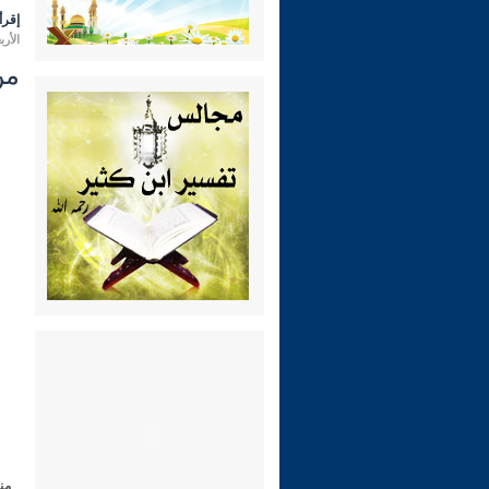
إقرأ 
الأربعاء 10 ربيع الثاني 1445 هـ الم
من
من