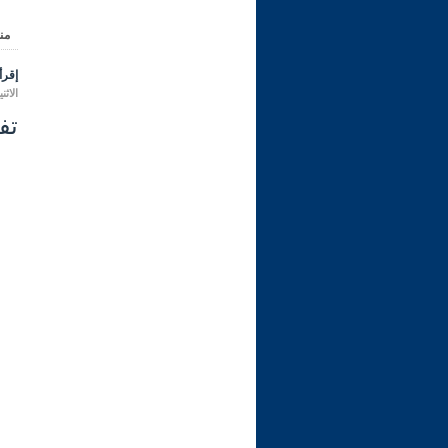
من
إقرأ 
الاثنين 08 ربيع الثاني 1445 هـ الموافق ل
تفس