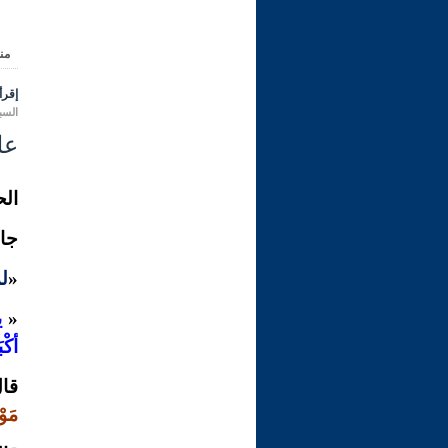
من
إقرأ 
السبت 29 ربيع الأول 1445 هـ الموا
علي
الح
جاء
«
لم
«
ي
أكْب
قال
مَوْ