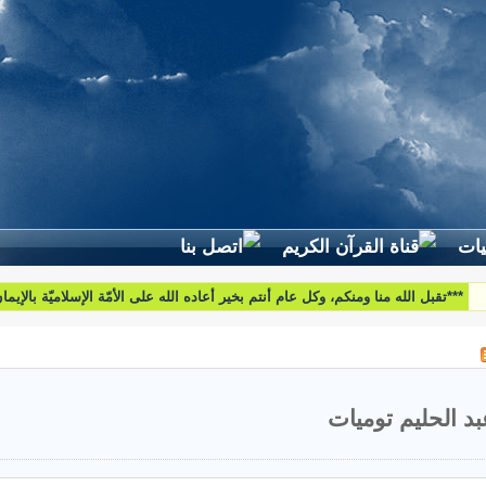
لطرح استفساراتكم وأسئلتكم واقتراحاتكم اتّصلوا بنا على البريد التّالي:
htoumiat@nebrasselhaq.com
بد الحليم توميات