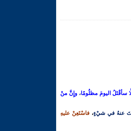
لَّا سأقْتَلُ اليومَ مظلُومًا
،
وإِنَّ منْ
تَ عنهُ في شيْءٍ
،
فاسْتَعِنْ عليهِ