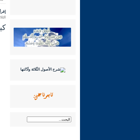
إقرأ 
الثلاثاء 09 ربيع الثاني 1445 هـ الموافق
كي
تابعونا على: