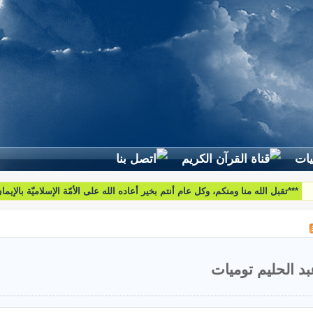
لطرح استفساراتكم وأسئلتكم واقتراحاتكم اتّصلوا بنا على البريد التّالي:
htoumiat@nebrasselhaq.com
بد الحليم توميات