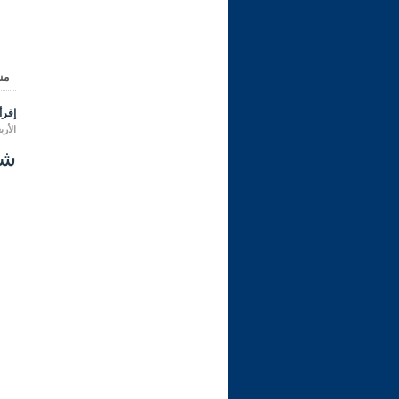
من
إقرأ 
الأربعاء 09 محرم 1448 هـ الموا
شرح ر