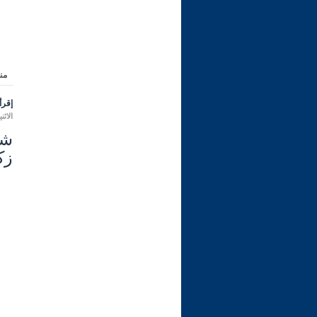
من
إقرأ 
الاثنين 07 محرم 1448 هـ الموافق لـ
زكا