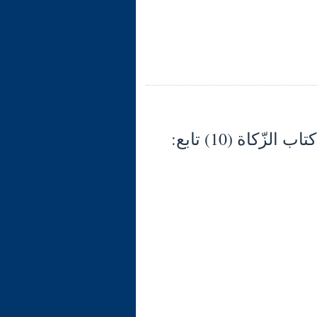
شرح الوجيز في فقه السنّة والكتاب العزيز (133) كتاب الزّكاة (10) تابع: