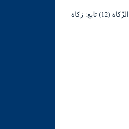
شرح الوجيز في فقه السنّة والكتاب العزيز (135) الزّكاة (12) تابع: زكاة