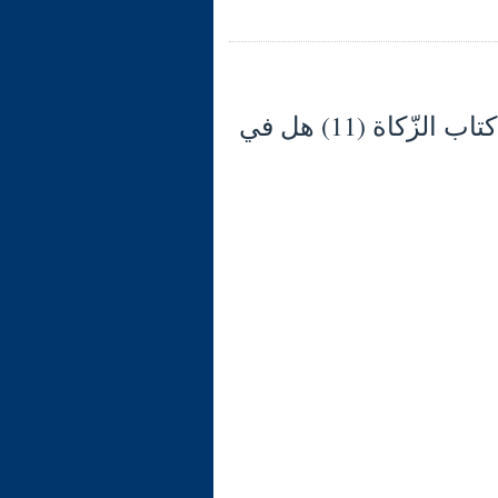
شرح الوجيز في فقه السنّة والكتاب العزيز (134) كتاب الزّكاة (11) هل في