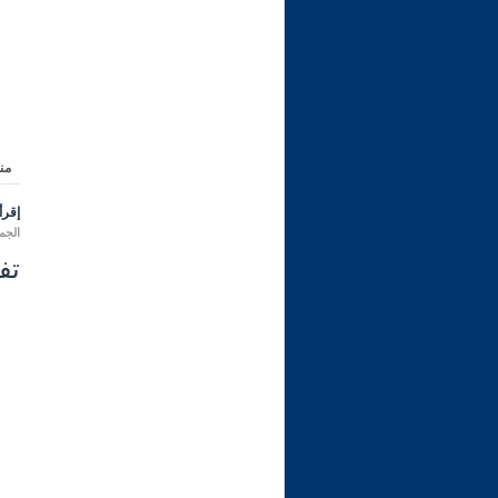
من
إقرأ 
الجمعة 04 محرم 1448 هـ المواف
تفس