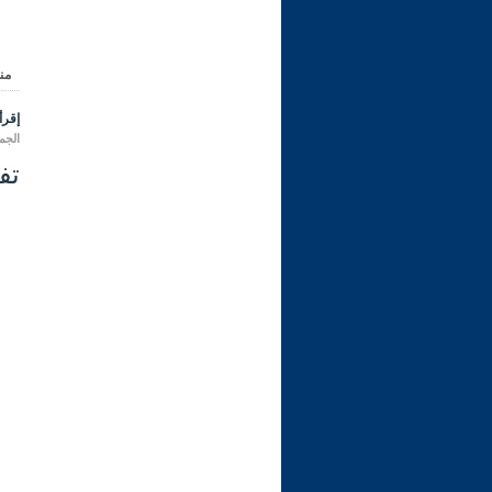
من
إقرأ 
الجمعة 11 محرم 1448 هـ المواف
تفسي