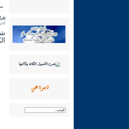
من
إقرأ 
الاثنين 14 محرم 1448 هـ الموافق لـ
ال
تابعونا على: