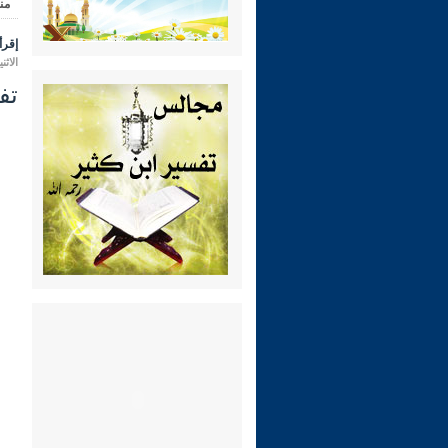
من
إقرأ 
الاثنين 28 محرم 1448 هـ الموافق لـ:
تفس