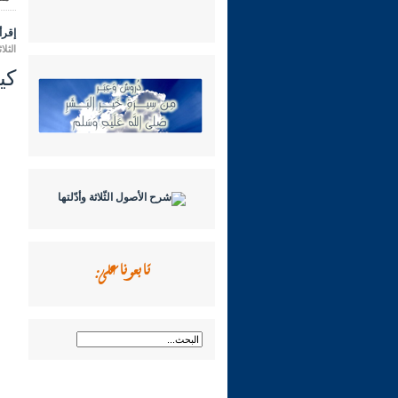
إقرأ 
الثلاثاء 09 ربيع الثاني 1445 هـ الموافق
كي
تابعونا على: