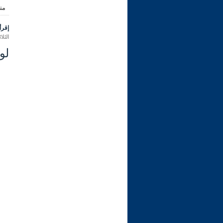
من
إقرأ 
الثلاثاء 09 ربيع الثاني 1445 هـ الموافق
لو