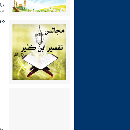
إقرأ 
الأربعاء 10 ربيع الثاني 1445 هـ الم
من
من