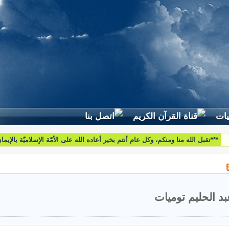
لطرح استفساراتكم وأسئلتكم واقتراحاتكم اتّصلوا بنا على البريد التّالي:
htoumiat@nebrasselhaq.com
بد الحليم توميات