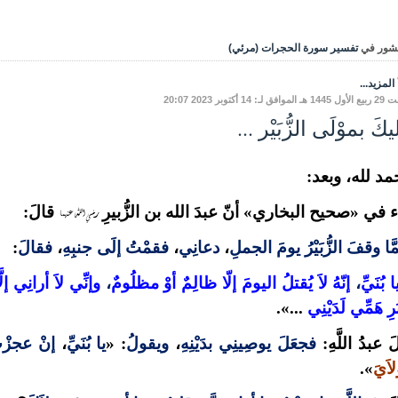
شور في
تفسير سورة الحجرات (مرئي)
المزيد...
فق لـ: 14 أكتوبر 2023 20:07
كَ بموْلَى الزُّبَيْر ...
مد لله، وبعد:
رضي الله عنهما
 في «صحيح البخاري» أنّ عبدَ الله بن الزُّبيرِ
قالَ:
َّا وقفَ الزُّبَيْرُ يومَ الجملِ
،
دعانِي
،
فقمْتُ إلَى جنبِهِ
،
فقالَ
:
ا بُنَيِّ
،
إنّهُ لاَ يُقتلُ اليومَ إلّا ظالِمٌ أوْ مظلُومٌ
،
وإنِّي لاَ أرانِي إ
َرِ هَمِّي لَدَيْنِي
...».
َ عبدُ اللَّهِ:
فجعَلَ يوصِينِي بدَيْنِهِ
،
ويقولُ
: «
يا بُنَيِّ
،
إنْ عجزْ
لاَيَ
».