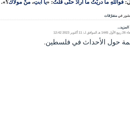
َ:
فواللَّهِ ما دريْتُ ما أرادَ حتَّى قلتُ
: «
يا أبتِ
،
منْ مولاَكَ
؟».
شور في
متفرّقات
المزيد...
افق لـ: 11 أكتوبر 2023 12:42
مة حول الأحداث في فلسطين.