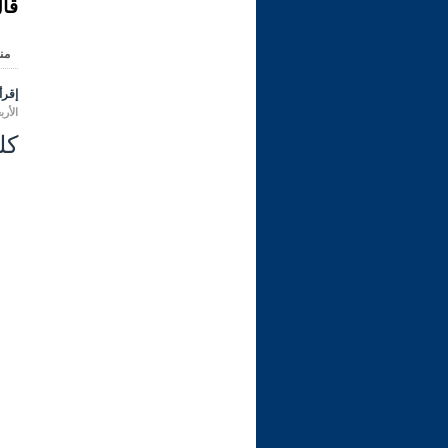
قال
من
إقرأ 
الأربعاء 26 ربيع الأول 1445 هـ المو
كل