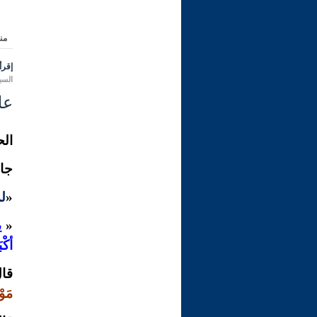
من
إقرأ 
السبت 29 ربيع الأول 1445 هـ الموا
علي
الح
جاء
«
لم
«
ي
أكْب
قال
مَوْ