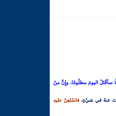
لَّا سأقْتَلُ اليومَ مظلُومًا
،
وإِنَّ منْ
تَ عنهُ في شيْءٍ
،
فاسْتَعِنْ عليهِ