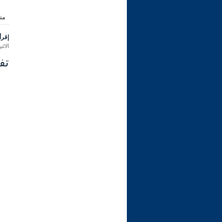
من
إقرأ 
الاثنين 08 ربيع الثاني 1445 هـ الموافق ل
تفس