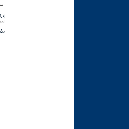
من
إقرأ 
الجمعة 03 ربيع الأول 1446 هـ الموا
تفس