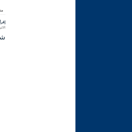
من
إقرأ 
الاثنين 28 صفر 1446 هـ الموافق لـ: 
شرح