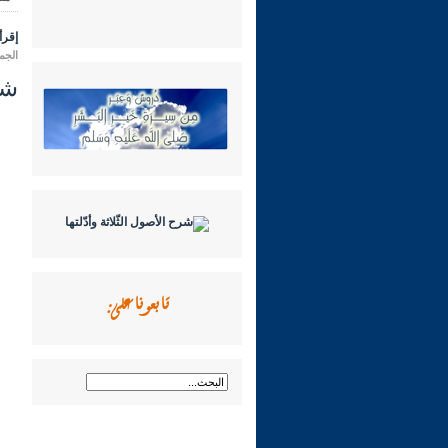
إقرأ 
الجمعة 03 ربيع الأول 1446 هـ الموا
شرح
تابعونا على: