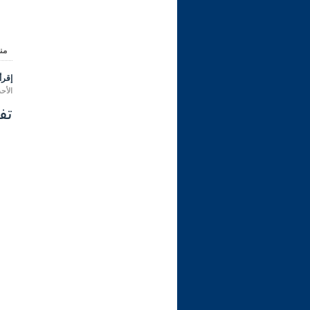
من
إقرأ 
الأحد 27 صفر 1446 هـ الموافق لـ: 01 سبت
تفسير