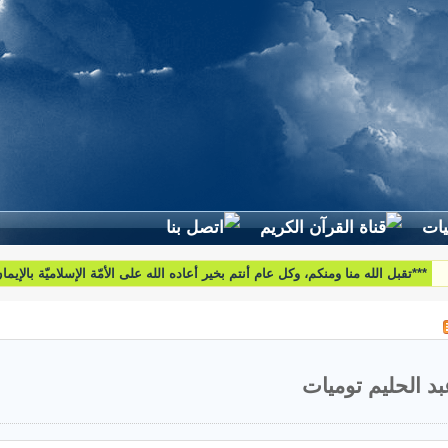
لطرح استفساراتكم وأسئلتكم واقتراحاتكم اتّصلوا بنا على البريد التّالي:
htoumiat@nebrasselhaq.com
بد الحليم توميات