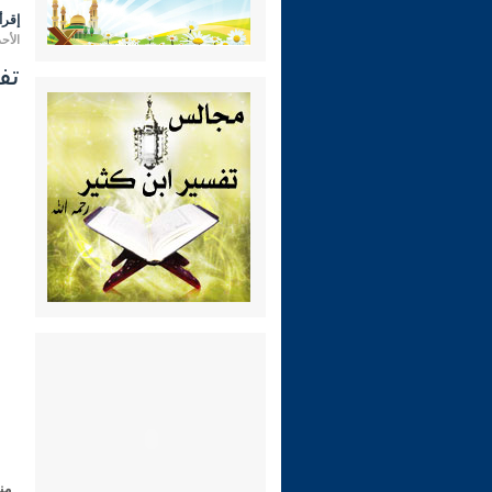
إقرأ 
الأحد 05 ربيع الأول 1446 هـ الموافق لـ: 08 س
تفس
من