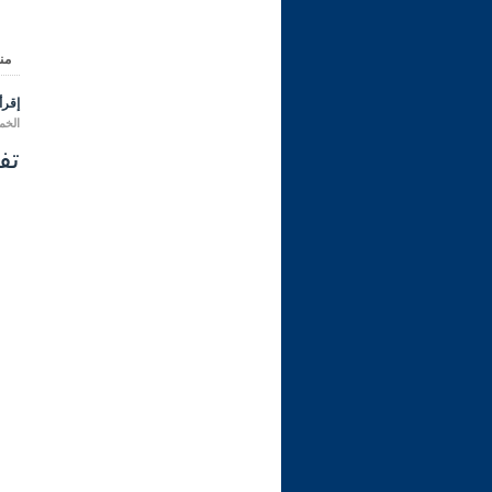
من
إقرأ 
الخميس 26 محرم 1446 هـ ا
تفسي