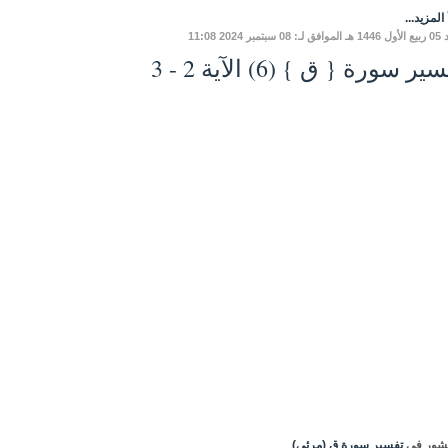
المزيد...
بتمبر 2024 11:08
ير سورة { ق } (6) الآية 2 - 3
شور في
تفسير سورة ق (مرئي)