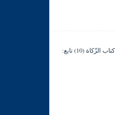
شرح الوجيز في فقه السنّة والكتاب العزيز (133) كتاب الزّكاة (10) تابع: