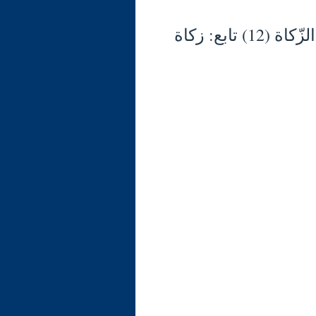
شرح الوجيز في فقه السنّة والكتاب العزيز (135) الزّكاة (12) تابع: زكاة