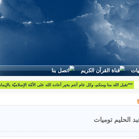
لطرح استفساراتكم وأسئلتكم واقتراحاتكم اتّصلوا بنا على البريد التّالي:
htoumiat@nebrasselhaq.com
بد الحليم توميات