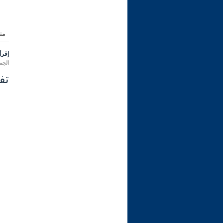
من
إقرأ 
الجمعة 11 محرم 1448 هـ المواف
تفسي