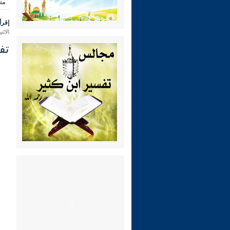
من
إقرأ 
الاثنين 28 محرم 1448 هـ الموافق لـ:
تفس