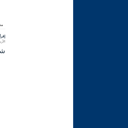
من
إقرأ 
الأربعاء 09 محرم 1448 هـ الموا
شرح ر