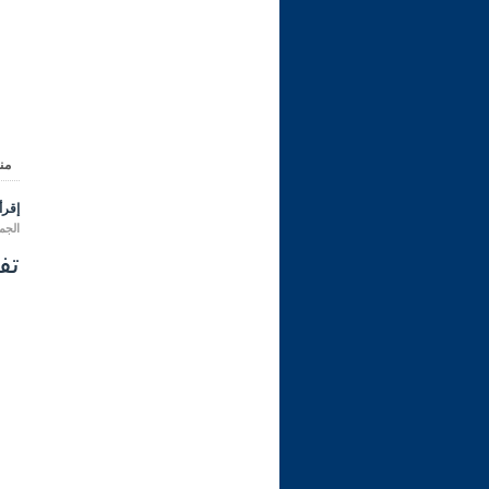
من
إقرأ 
الجمعة 04 محرم 1448 هـ المواف
تفس