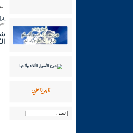
من
إقرأ 
الاثنين 14 محرم 1448 هـ الموافق لـ
ال
تابعونا على: