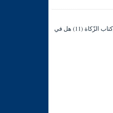
شرح الوجيز في فقه السنّة والكتاب العزيز (134) كتاب الزّكاة (11) هل في