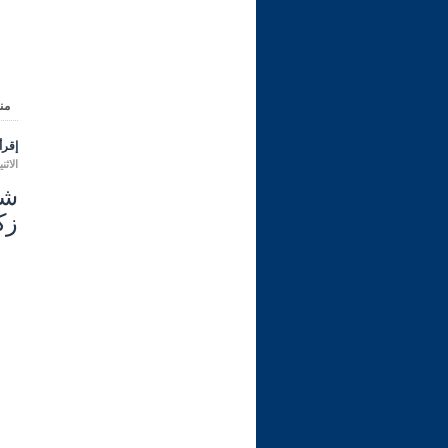
من
إقرأ 
الاثنين 07 محرم 1448 هـ الموافق لـ
زكا