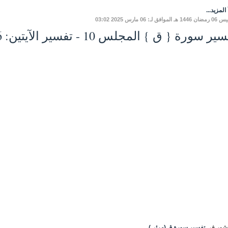
المزيد...
لموافق لـ: 06 مارس 2025 03:02
ر سورة { ق } المجلس 10 - تفسير الآيتين: 6 - 7
شور في
تفسير سورة ق (مرئي)