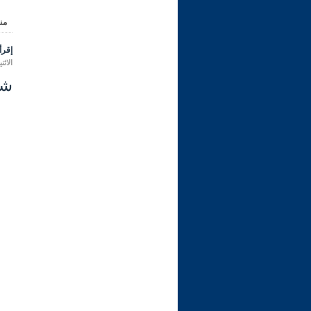
من
إقرأ 
الاثنين 20 ربيع الأول 1446 هـ الموافق ل
شرح