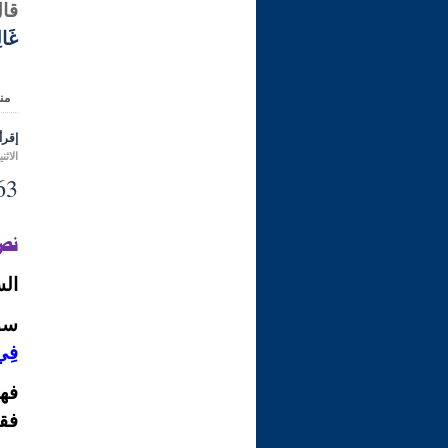
قال
غَالِ
من
إقرأ 
الاثنين 09 جمادى الأولى 1446 هـ الموافق 
263- مسألة في ألفا
نصّ
الس
سؤا
فِي
فهذ
فقط