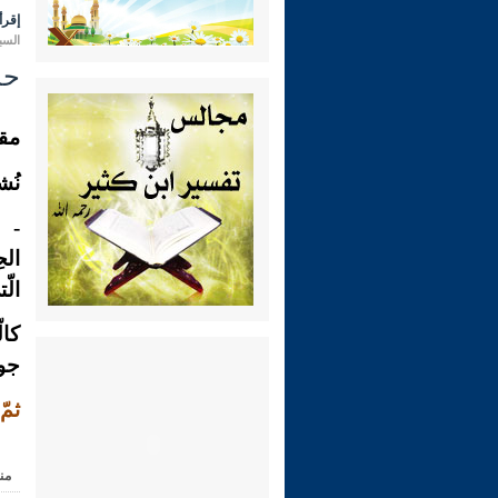
إقرأ 
السبت 08 رمضان 1446 هـ المواف
حدي
مقا
نُشر عام
 (
الح
الّ
كال
جوف
ثمّ
من