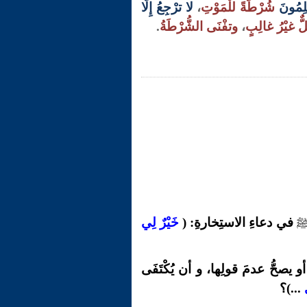
لِمُونَ
شُرْطَةً للْمَوْتِ
،
لا ترْجِعُ إِلَّا
ٌّ غيْرُ غالِبٍ
،
وتفْنَى الشُّرْطَةُ
.
في دعاءِ الاستِخارةِ
: (
خَيْرٌ لِي
 يصحُّ عدمَ قولِها، و أن يُكْتَفَى
...)؟