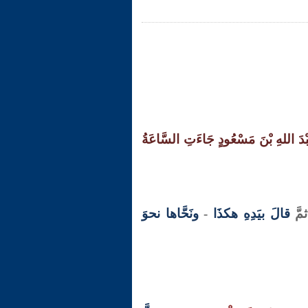
ْدَ اللهِ بْنَ مَسْعُودٍ جَاءَتِ السَّاعَةُ
ثمَّ
قالَ بيَدِهِ هكذَا
-
ونَحَّاها نحوَ