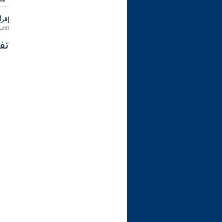
إقرأ 
الاثنين 03 رمضان 1446 هـ الموافق لـ
تفس