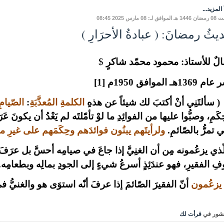
المزيد...
ق لـ: 08 مارس 2025 08:45
ثُ رمضانَ: ( عبادةُ الأحرَارِ )
لٌ للأستاذ: محمود محمّد شاكرٍ
$
 1369هـ الموافق 1950م
[1]
-
سألتَنِي أنْ أكتبَ لك شيئاً عن هذهِ
الكلمةِ المُعذَّبَةِ
:
الصّيامِ
ِكَمِ، وصبُّوا عليها من الفوائِدِ ما لوْ تأمّلتَه لم يَعْدُ أن يكونَ
تي تمرُّ بالصّائمِ.
ولرأيتَهم يبنُون فوائدَهم وحِكَمَهم على غيرِ 
ّذي يزعُمونه مِن أن الغنِيَّ إذا جاعَ في صيامِه أحسَّ بل عرَف
ِ الفقيرِ، فهو عندَئِذٍ أسرعُ شيءٍ إلى الجودِ بمالِه وبطعامِه.
 يزعُمون
أنّ الفقيرَ الصّائمَ إذا عرفَ أنّه استوَى هو والغنيُّ ف
شور في
قرأت لك