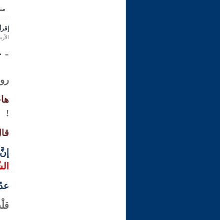
من
إقرأ 
الأربعاء 22 رجب 1446 هـ المواف
- ح
روى
هاجَ
!
قال
إنّ
الشّ
عدُو
قلْ