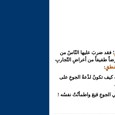
؛ فقد ضربَ عليها النّاسُ من
 عَرَضاً طفيفاً من أعراضِ التّجاربِ
منطقٍ
:
َ كيف تكونُ لذْعةُ الجوعِ على
ي الجوعِ قنِعَ واطمأنّتْ نفسُه !