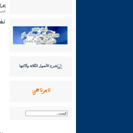
إقرأ 
الخميس 06 رمضان 1446 هـ ا
تفسي
تابعونا على:
من