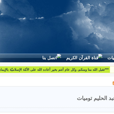
لطرح استفساراتكم وأسئلتكم واقتراحاتكم اتّصلوا بنا على البريد التّالي:
htoumiat@nebrasselhaq.com
بد الحليم توميات