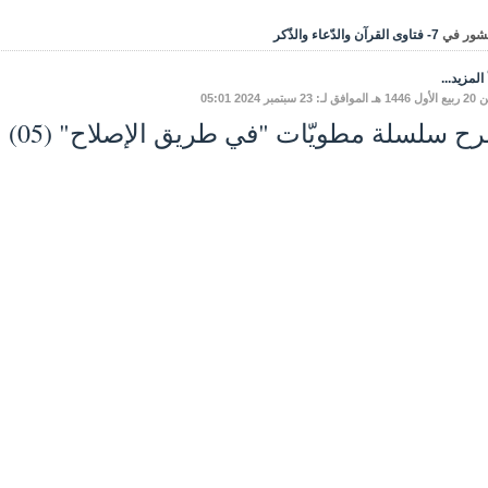
شور في
7- فتاوى القرآن والدّعاء والذّكر
المزيد...
ـ: 23 سبتمبر 2024 05:01
 سلسلة مطويّات "في طريق الإصلاح" (05) بدع عاشوراء ج 5