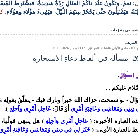
َ:
نعَمْ
.
وتكُونُ عنْدَ ذاكُمُ القتَالِ رَدَّةٌ شدِيدَةٌ
،
فيشْتَرِطُ المُسْ
بَةً
،
فيَقْتَتِلُونَ حتَّى يَحْجُزَ بينَهُمُ اللّيْلُ
،
فيَفِيءُ هؤُلَاءِ وهؤُلَاءِ
،
كل
شور في
متفرّقات
المزيد...
لـ: 11 نوفمبر 2024 08:10
ظ دعاءِ الاستخارةِ
 السّؤال
:
ّلام عليكم ...
لٌ - لو سمحت، جزاك الله خيراً وبارك فيك -
يتعلّقُ بقولِه
ﷺ
دِينِي وَمَعَاشِي وَعَاقِبَةِ أَمْرِي
أوْ قَالَ:
عَاجِلِ أَمْرِي وَآجِلِهِ
).
ه العبارة الأخيرة: (
عَاجِلِ أَمْرِي وَآجِلِهِ
) هل ينبغِي قولُها، أو
 بالعبارةِ الأولى: (
خَيْرٌ لِي فِي دِينِي وَمَعَاشِي وَعَاقِبَةِ أَمْرِي