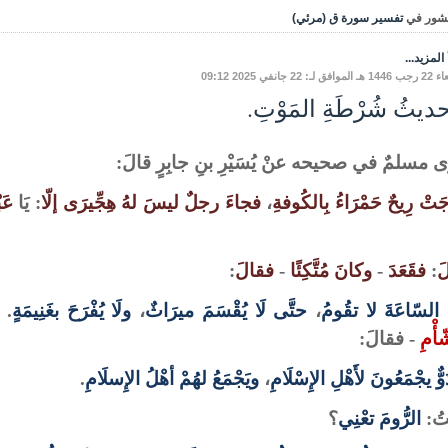
شور في
تفسير سورة ق (مرئي)
المزيد...
ق لـ: 22 جانفي 2025 09:12
ديثُ شُرْطَةِ المَوْتِ.
 مسلمٌ في صحيحه عنْ يُسَيْرِ بنِ جابِرٍ قالَ:
تْ رِيحٌ حَمْرَاءُ بِالكُوفةِ
،
فجاءَ رجلٌ ليسَ لهُ هِجِّيرَى إلّا
: يَا
عَب
َ
:
فقَعَدَ
-
وكانَ مُتَّكِئًا
-
فقالَ
:
َ السّاعَةَ لا تقُومُ
،
حتَّى لَا يُقْسَمَ ميرَاثٌ
،
ولَا يُفْرَحَ بغَنِيمَةٍ
. 
أْمِ
- فقالَ:
ٌّ يجْمَعُونَ لأَهْلِ الإِسْلَامِ
،
ويَجْمَعُ لهُمْ أهْلُ الإِسلَامِ
.
تُ:
الرُّومَ
تعْنِي
؟