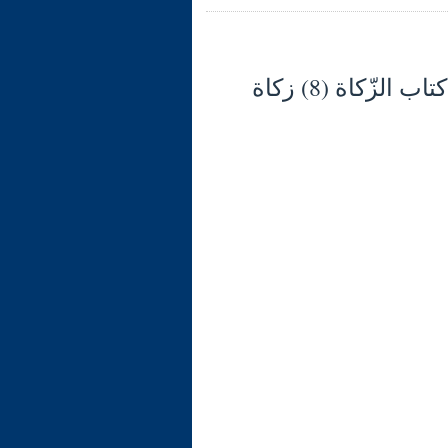
شرح الوجيز في فقه السنّة والكتاب العزيز (131) كتاب الزّكاة (8) زكاة