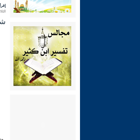
إقرأ 
الثلاثاء 14 رمضان 1447 هـ الموافق 
شرح ري
من