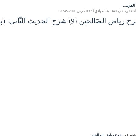
المزيد...
لـ: 03 مارس 2026 20:45
اض الصّالحين (9) شرح الحديث الثّاني: (يغزو جيشٌ الكعبةَ ...)
شور في
شرح رياض الصالحين