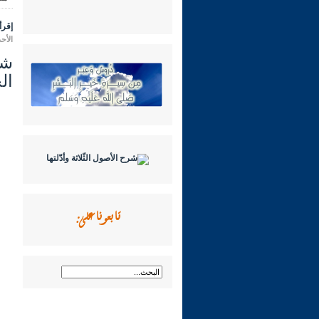
إقرأ 
الأحد 11 رمضان 1447 هـ الموافق لـ: 01 م
الح
تابعونا على: