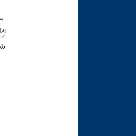
من
إقرأ 
الأربعاء 08 رمضان 1447 هـ المواف
شرح ر