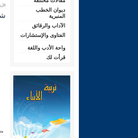
مقالات مختلفة
الأربعاء 24 ذو الحجة 1447 هـ المو
ديوان الخطب
شرح ر
المنبرية
الآداب والرقائق
الفتاوى والإستشارات
واحة الأدب واللغة
قرأت لك
من