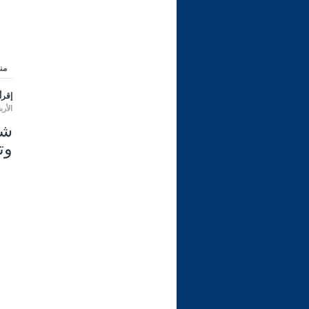
من
إقرأ 
الأربعاء 01 رمضان 1447 هـ المواف
وت