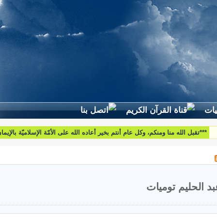
لطرح استفساراتكم وأسئلتكم واقتراحاتكم اتّصلوا بنا على البريد التّالي:
htoumiat@nebrasselhaq.com
بد الحليم توميات