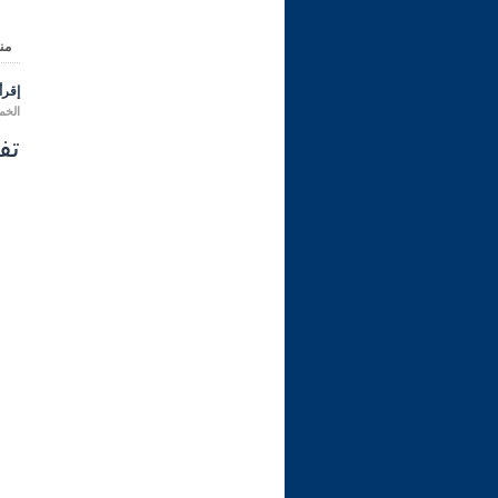
من
إقرأ 
الخميس 09 رمضان 1447 هـ ال
تفسي