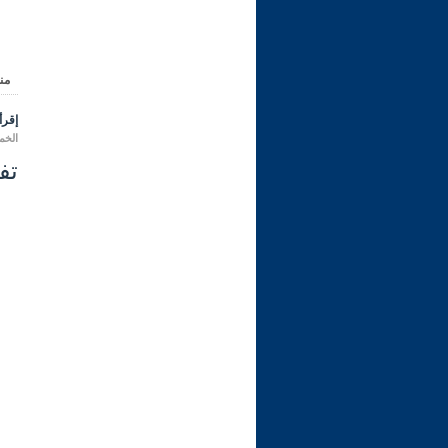
من
إقرأ 
الخميس 02 رمضان 1447 هـ ال
تفسي