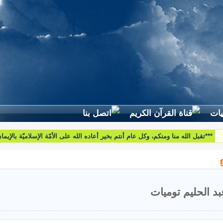
لطرح استفساراتكم وأسئلتكم واقتراحاتكم اتّصلوا بنا على البريد التّالي:
htoumiat@nebrasselhaq.com
بد الحليم توميات