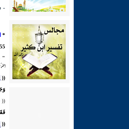
- شـرح
*
ا
1155-وَعَنِ
" جَ
اللهُ عَل
((
ا
وَجَ
((
س
فَقَ
((
إ