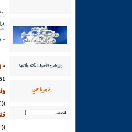
من
إقرأ 
الاثنين 09 ذو الحجة 1431 هـ الموافق لـ
- شـرح
*
ا
1151- روى ابن المبارك عن سفيان الثّوري
تابعونا على:
وَق
((
ي
فَقَ
((