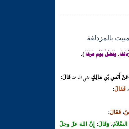
ْدَلِفَةِ
وَفَضْلُ يَوْمِ عَرَفَةَ
).
،
رضي الله عنه
قَالَ:
،
فَقَالَ
:
اسُ
،
فَقَالَ
:
 السَّلاَمَ
،
وَقَالَ
:
إِنَّ اللهَ عزّ وجلّ