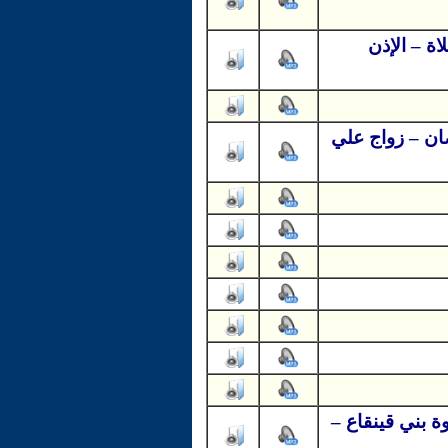
اة – الإذن
ان – زواج علي
ة بني قينقاع –