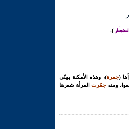
ـجِمَـار
).
ها (
جمرة
)، وهذه الأمكنة بمِنًى
عوا، ومنه
جمّرت
المرأة شعرها