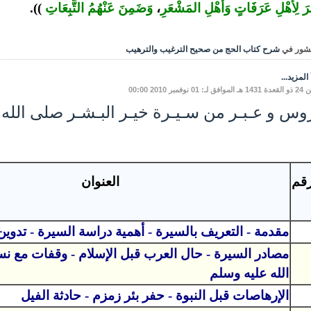
رَ لِأًهْلِ عَرَفَاتٍ
وَأَهْلِ
المَشْعَر
ِ،
وَضَمِنَ
عَنْهُمُ
التَّبِعَاتِ
)).
شور في
شرح كتاب الحج من صحيح الترغيب والترهيب
المزيد...
ـ: 01 نوفمبر 2010 00:00
وس و عـبـر من سـيـرة خيـر البـشـر صلى الله
رقم
العنوان
مقدمة - التعريف بالسيرة - أهمية دراسة السيرة - تدوين
مصادر السيرة - حال العرب قبل الإسلام - وقفات مع 
الله عليه وسلم
الإرهاصات قبل النبوة - حفر بئر زمزم - حادثة الفيل