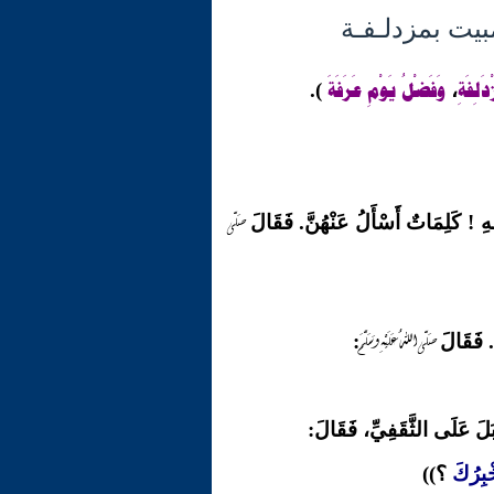
ْدَلِفَةِ
وَفَضْلُ يَوْمِ عَرَفَةَ
).
،
صَلّى
 ! كَلِمَاتٌ أَسْأَلُ عَنْهُنَّ. فَقَالَ
صَلّى اللهُ عَلَيْهِ وَسَلَّمَ
. فَقَالَ
:
بَلَ عَلَى الثَّقَفِيِّ، فَقَالَ:
ْبِرُكَ
؟))