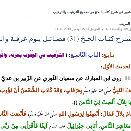
شور في
شرح كتاب الحج من صحيح الترغيب والترهيب
المزيد...
: 15 نوفمبر 2010 14:15
 كتـاب الحـجّ (31) فضـائـل يـوم عرفـة والمبيت بالمزدلفة
التَّرْغِيبُ فِي الوُقُوفِ
بِعَرَفَةَ
وَالمُز
تـابـع
: الباب التّاسـع
:
(
،
لحديث الأوّل
:
 عنِ الزّبير بن عديّ عَنْ أَنَسِ بْنِ مَالِكٍ
صَلّى اللهُ عَلَيْهِ وَسَلَّمَ
َفَ
النَبِيُّ
بِعَرَفَاتٍ
،
وَقَدْ كَادَتِ الشَّمْسُ أَنْ تَؤُوبَ
َا
بِلاَلُ
،
أَنْصِتْ لِيَ النَّاسَ
)).
صَلّى اللهُ عَلَيْهِ وَسَلَّمَ
امَ بِلاَلٌ فَقَالَ
:
أَنْصِتُوا لِرَسُولِ اللهِ
،
فَأَنْصَتَ النَّ
عليه السّلام
مَعَاشِرَ النَّاسِ
،
أَتَانِي جِبْرَائِيلُ
آنِفًا فَأَقْرَأَنِي مِنْ رَبِّي