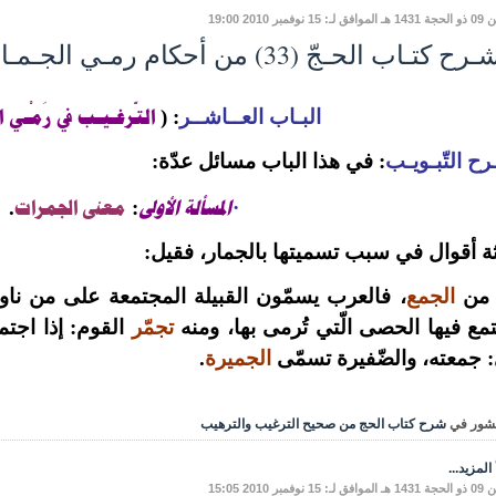
: 15 نوفمبر 2010 19:00
ح كتـاب الحـجّ (33) من أحكام رمـي الجـمـار
التّرغـيـب في رَمْـي ال
البـاب العــاشــر
:
(
ح التّبـويـب
: في هذا الباب مسائل عدّة:
المسألة الأولى
معنى الجمرات
.
:
·
ثة أقوال في سبب تسميتها بالجمار، فقيل:
 من
الجمع
، فالعرب يسمّون القبيلة المجتمعة على من ناوأ
مع فيها الحصى الّتي تُرمى بها، ومنه
تجمّر
القوم: إذا اجتم
 جمعته، والضّفيرة تسمّى
الجميرة
.
شور في
شرح كتاب الحج من صحيح الترغيب والترهيب
المزيد...
: 15 نوفمبر 2010 15:05