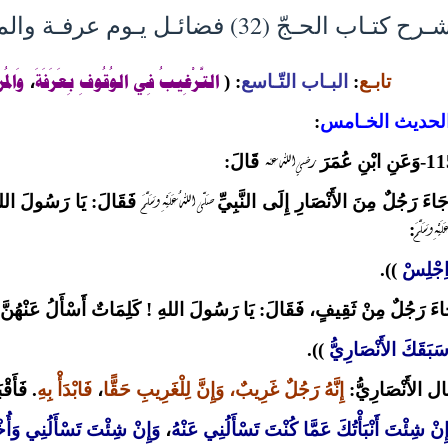
 كتـاب الحـجّ (32) فضائـل يـوم عرفـة والمبيت بمزدلـفـة
التَّرْغِيبُ فِي الوُقُوفِ بِعَرَفَةَ
وَالمُز
تابـع
:
البـاب التّـاسع
:
(
،
لحديث الخـامس
:
رضي الله عنه
 ابْنِ عُمَرَ
قَالَ:
صَلّى اللهُ عَلَيْهِ وَسَلَّمَ
اءَ رَجُلٌ مِنَ الأَنْصَارِ إِلَى النَّبِيِّ
فَقَالَ: يَا رَسُولَ اللهِ
َيْهِ وَسَلَّمَ
:
ِجْلِسْ
)).
اءَ رَجُلٌ مِنْ ثَقِيفٍ، فَقَالَ: يَا رَسُولَ اللهِ ! كَلِمَاتٌ أَسْأَلُ عَنْهُنَّ
َبَقَكَ الأَنْصَارِيُّ
)).
ال الأَنْصَارِيُّ:
إِنَّهُ رَجُلٌ غَرِيبٌ، وَإِنَّ لِلْغَرِيبِ حَقًّا
،
فَابْدَأْ بِهِ
. فَأَقْ
ِنْ شِئْتَ أَنْبَأْتُكَ عَمَّا كُنْتَ تَسْأَلُنِي عَنْهُ
،
وَإِنْ شِئْتَ تَسْأَلُنِي وَأُخ