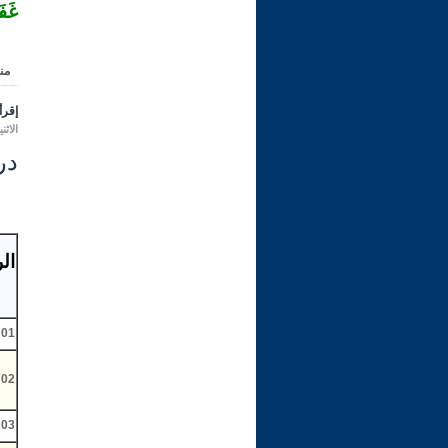
غَفَ
من
إقرأ 
الاثنين 24 ذو القعدة 1431 هـ الموافق ل
در
ال
01
02
03