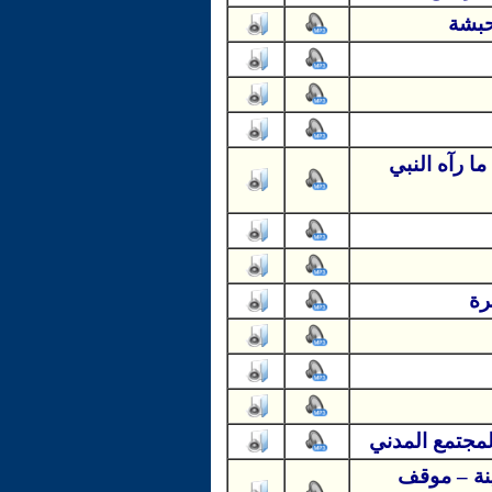
حبشة
ا رآه النبي
رة
لمجتمع المدني
ينة – موقف