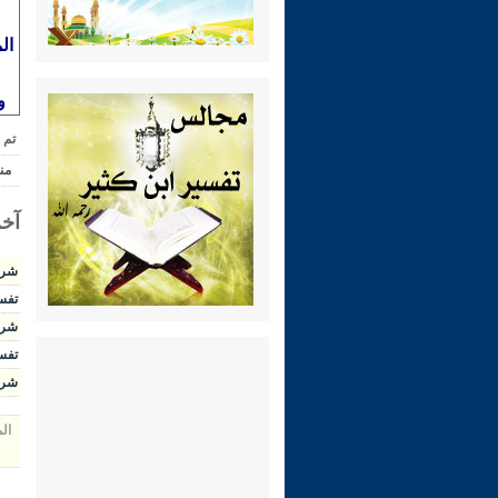
ال
و
تم 
من
آخر
شرح ال
تفسير 
شرح الوج
تفسير 
شرح رياض 
ال