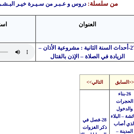
من سلسلة:
دروس و عـبـر من سـيـرة خيـر البـشـ
العنوان
است
27-أحداث السنة الثانية : مشروعية الأذان –
الزيادة في الصلاة – الإذن بالقتال
<<السابق
التالي>>
26-بناء
الحجرات
والدخول
ئشة – البلاء
28-فصل في
لذي أصاب
ذكر الغزوات
المدينة –