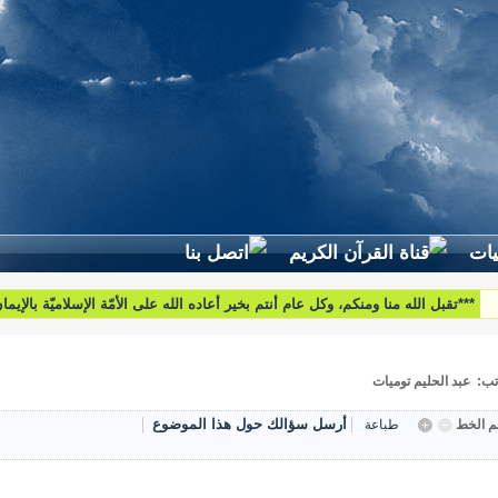
***تقبل الله منا ومنكم، وكل عام أنتم بخير أعاده الله على الأمّة الإسلاميّة بالإيم
والبركات***
تب: عبد الحليم توميات
أرسل سؤالك حول هذا الموضوع
 الخط
طباعة