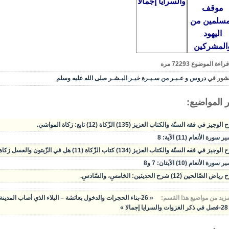
والسرايا إجمالا
موقف
مسلمين من
اليهود
المشركين
قراءة الموضوع
72293
مره
شور في
دروس و عـبـر من سـيـرة خيـر البـشـر صلى الله عليه وسلم
 المواضيع:
وجيز في فقه السنّة والكتاب العزيز (135) الزّكاة (12) تابع: زكاة المواشي.
سورة الأنعام (11) الآية: 8
يز في فقه السنّة والكتاب العزيز (134) كتاب الزّكاة (11) هل في الزّيتون والعسل زكاة؟ زكاة المواشي.
سورة الأنعام (10) الآيتان: 7 و8
الصّالحين (12) شرح الحديثين: الخامسِ، والسّادسِ.
مزيد من مواضيع هذا القسم:
« 26-بناء الحجرات والدخول بعائشة – البلاء الذي أصاب المدينة – موقف المسلمين من اليهود والمشركين
28-فصل في ذكر الغزوات والسرايا إجمالا »