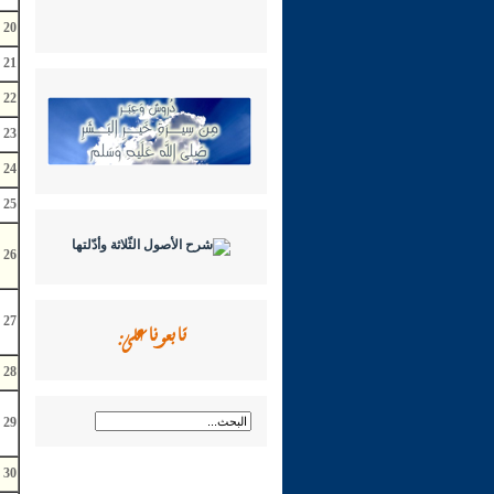
20
21
22
23
24
25
26
تابعونا على:
27
28
29
30