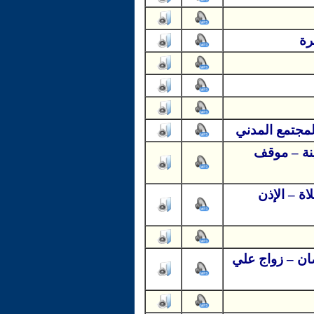
رة
لمجتمع المدني
ينة – موقف
اة – الإذن
ان – زواج علي