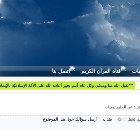
لطرح استفساراتكم وأسئلتكم واقتراحاتكم اتّصلوا بنا على البريد التّالي:
htoumiat@nebrasselhaq.com
تب: عبد الحليم توميات
أرسل سؤالك حول هذا الموضوع
 الخط
طباعة