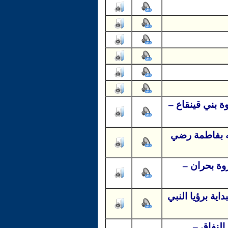
ة بني قينقاع –
ه بفاطمة رضي
زوة بحران –
ية برؤيا النبي
النفاق –