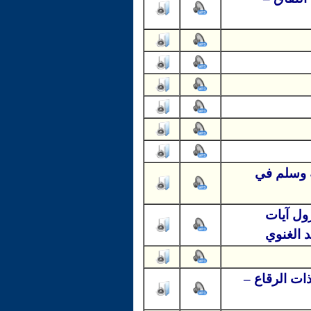
ه وسلم في
ول آيات
 الغنوي
ات الرقاع –