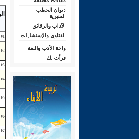
مقالات مختلفة
ديوان الخطب
ال
المنبرية
الآداب والرقائق
الفتاوى والإستشارات
01
واحة الأدب واللغة
02
قرأت لك
03
04
05
06
07