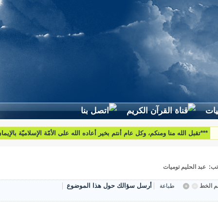
***تقبل الله منا ومنكم، وكل عام أنتم بخير أعاده الله على الأمّة الإسلاميّة بالإيم
والبركات***
تب: عبد الحليم توميات
أرسل سؤالك حول هذا الموضوع
 الخط
طباعة