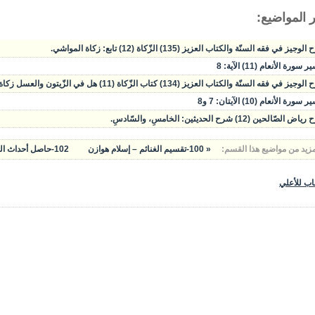
 المواضيع:
وجيز في فقه السنّة والكتاب العزيز (135) الزّكاة (12) تابع: زكاة المواشي.
سورة الأنعام (11) الآية: 8
يز في فقه السنّة والكتاب العزيز (134) كتاب الزّكاة (11) هل في الزّيتون والعسل زكاة؟ زكاة المواشي.
سورة الأنعام (10) الآيتان: 7 و8
الصّالحين (12) شرح الحديثين: الخامسِ، والسّادسِ.
مزيد من مواضيع هذا القسم:
« 100-تقسيم الغنائم – إسلام هوازن
102-حاصل أحداث السنة التاسعة »
اب للأعلي