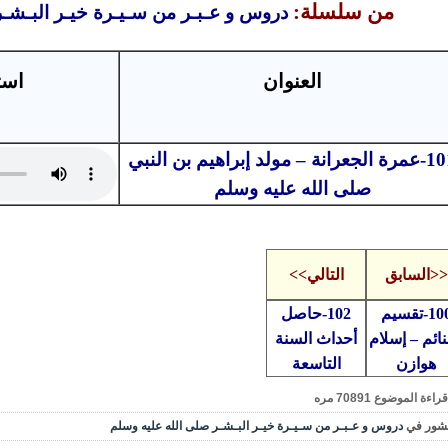
من سلسلة:
دروس و عـبـر من سـيـرة خيـر البـشـ
العنوان
است
101-عمرة الجعرانة – مولد إبراهيم بن النبي
صلى الله عليه وسلم
<<السابق
التالي>>
100-تقسيم
102-حاصل
نائم – إسلام
أحداث السنة
هوازن
التاسعة
قراءة الموضوع
70891
مره
شور في
دروس و عـبـر من سـيـرة خيـر البـشـر صلى الله عليه وسلم