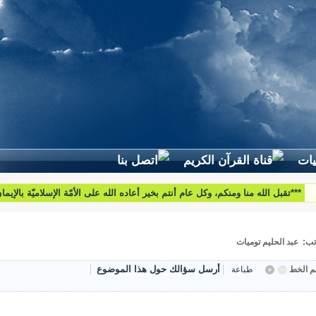
***تقبل الله منا ومنكم، وكل عام أنتم بخير أعاده الله على الأمّة الإسلاميّة بالإيم
والبركات***
تب: عبد الحليم توميات
أرسل سؤالك حول هذا الموضوع
 الخط
طباعة