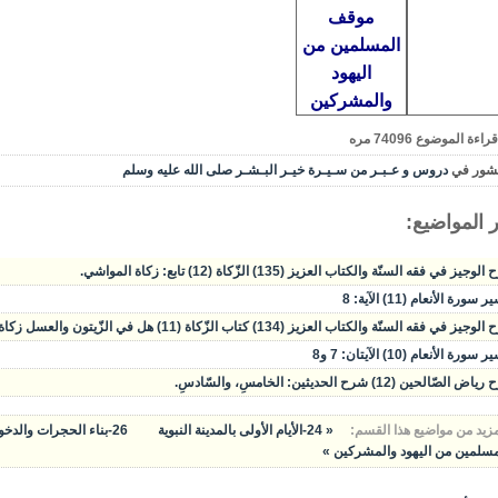
موقف
المسلمين من
اليهود
والمشركين
قراءة الموضوع
74096
مره
شور في
دروس و عـبـر من سـيـرة خيـر البـشـر صلى الله عليه وسلم
 المواضيع:
وجيز في فقه السنّة والكتاب العزيز (135) الزّكاة (12) تابع: زكاة المواشي.
سورة الأنعام (11) الآية: 8
يز في فقه السنّة والكتاب العزيز (134) كتاب الزّكاة (11) هل في الزّيتون والعسل زكاة؟ زكاة المواشي.
سورة الأنعام (10) الآيتان: 7 و8
الصّالحين (12) شرح الحديثين: الخامسِ، والسّادسِ.
مزيد من مواضيع هذا القسم:
« 24-الأيام الأولى بالمدينة النبوية
26-بناء الحجرات والدخ
مسلمين من اليهود والمشركين »