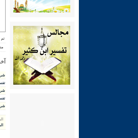
تم 
من
آخر
شرح ال
تفسير 
شرح الوج
تفسير 
شرح رياض 
ال
ال