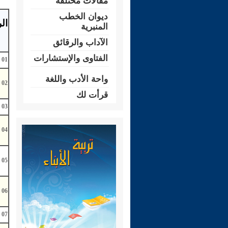
مقالات مختلفة
ديوان الخطب
ال
المنبرية
الآداب والرقائق
الفتاوى والإستشارات
01
واحة الأدب واللغة
02
قرأت لك
03
04
05
06
07