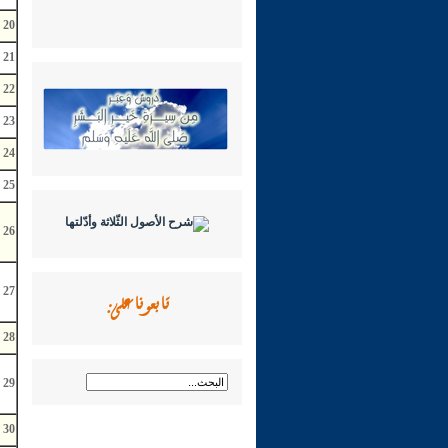
20
21
22
23
24
25
26
تابعونا على:
27
28
29
30