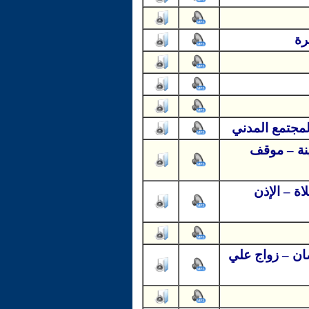
رة
لمجتمع المدني
ينة – موقف
اة – الإذن
ان – زواج علي