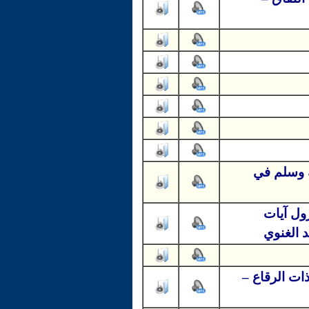
ه وسلم في
ول آيات
 الغنوي
ات الرقاع –