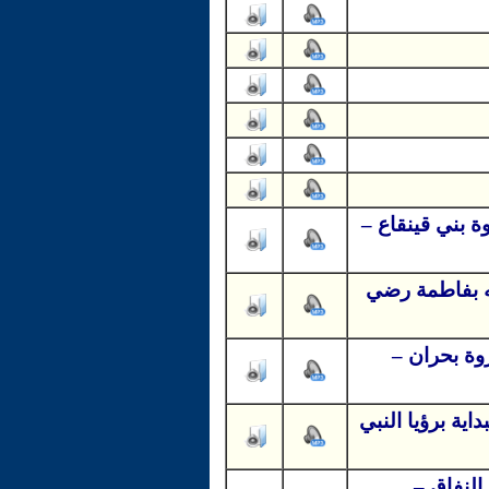
ة بني قينقاع –
ه بفاطمة رضي
زوة بحران –
ية برؤيا النبي
النفاق –