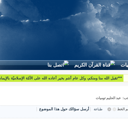
لطرح استفساراتكم وأسئلتكم واقتراحاتكم اتّصلوا بنا على البريد التّالي:
htoumiat@nebrasselhaq.com
تب: عبد الحليم توميات
أرسل سؤالك حول هذا الموضوع
 الخط
طباعة