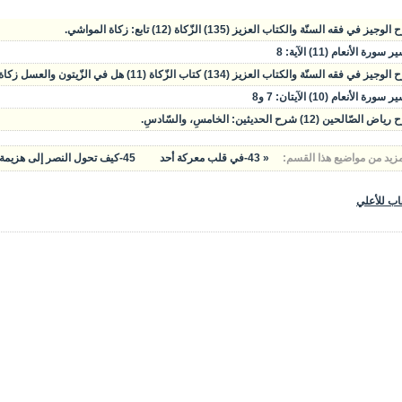
وجيز في فقه السنّة والكتاب العزيز (135) الزّكاة (12) تابع: زكاة المواشي.
سورة الأنعام (11) الآية: 8
يز في فقه السنّة والكتاب العزيز (134) كتاب الزّكاة (11) هل في الزّيتون والعسل زكاة؟ زكاة المواشي.
سورة الأنعام (10) الآيتان: 7 و8
الصّالحين (12) شرح الحديثين: الخامسِ، والسّادسِ.
مزيد من مواضيع هذا القسم:
« 43-في قلب معركة أحد
45-كيف تحول النصر إلى هزيمة »
اب للأعلي