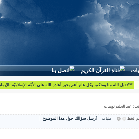
***تقبل الله منا ومنكم، وكل عام أنتم بخير أعاده الله على الأمّة الإسلاميّة بالإيم
والبركات***
تب: عبد الحليم توميات
أرسل سؤالك حول هذا الموضوع
 الخط
طباعة