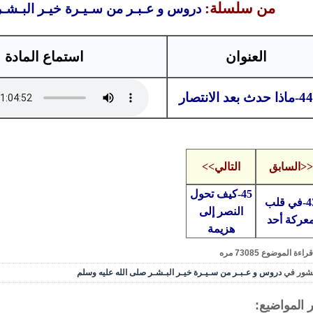
من سلسلة:
دروس و عـبـر من سـيـرة خيـر البـشـ
العنوان
استماع المادة
44-ماذا حدث بعد الانتصار
<<السابق
التالي>>
45-كيف تحول
43-في قلب
النصر إلى
عركة أحد
هزيمة
قراءة الموضوع
73085
مره
شور في
دروس و عـبـر من سـيـرة خيـر البـشـر صلى الله عليه وسلم
 المواضيع: