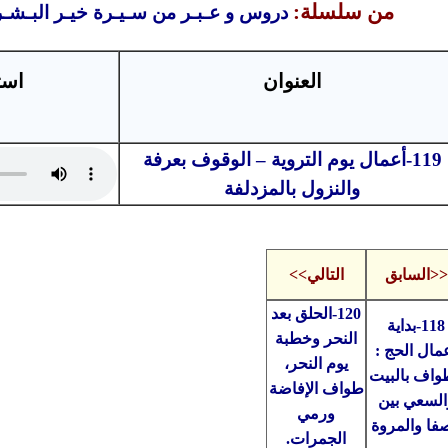
من سلسلة:
دروس و عـبـر من سـيـرة خيـر البـشـ
العنوان
است
119-أعمال يوم التروية – الوقوف بعرفة
والنزول بالمزدلفة
<<السابق
التالي>>
120-الحلق بعد
118-بداية
النحر وخطبة
مال الحج :
يوم النحر،
واف بالبيت
طواف الإفاضة
السعي بين
ورمي
صفا والمروة
الجمرات.