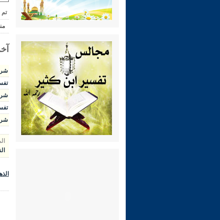
تم 
من
آخر
شرح ال
تفسير 
شرح الوج
تفسير 
شرح رياض 
ال
ال
الذه