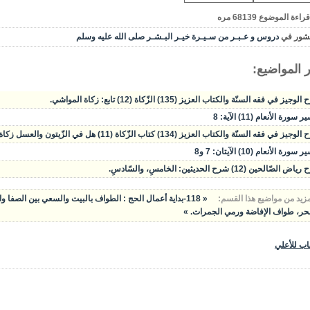
قراءة الموضوع
68139
مره
شور في
دروس و عـبـر من سـيـرة خيـر البـشـر صلى الله عليه وسلم
 المواضيع:
وجيز في فقه السنّة والكتاب العزيز (135) الزّكاة (12) تابع: زكاة المواشي.
سورة الأنعام (11) الآية: 8
يز في فقه السنّة والكتاب العزيز (134) كتاب الزّكاة (11) هل في الزّيتون والعسل زكاة؟ زكاة المواشي.
سورة الأنعام (10) الآيتان: 7 و8
الصّالحين (12) شرح الحديثين: الخامسِ، والسّادسِ.
مزيد من مواضيع هذا القسم:
« 118-بداية أعمال الحج : الطواف بالبيت والسعي بين الصفا والمروة
نحر، طواف الإفاضة ورمي الجمرات. »
اب للأعلي