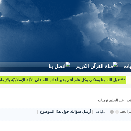
***تقبل الله منا ومنكم، وكل عام أنتم بخير أعاده الله على الأمّة الإسلاميّة بالإيم
والبركات***
تب: عبد الحليم توميات
أرسل سؤالك حول هذا الموضوع
 الخط
طباعة