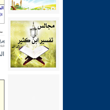
ال
من
إقرأ 
الثلاثاء 24 ذو الحجة 1431 هـ الموافق 
الشري