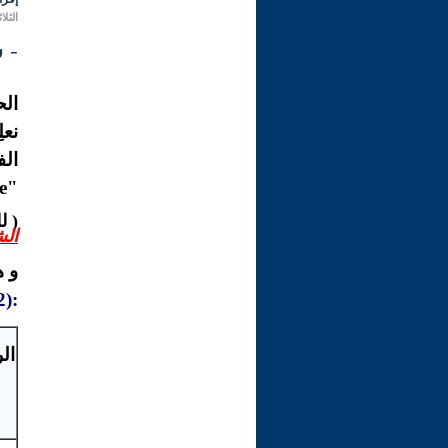
الثلاثاء 24 ذو الحجة 1431 هـ الموافق 
- 
الح
نعل
الف
"Beyluxe".
( ل
الش
و هذ
:(42-تابع الاجتهاد والتّقليد)
ال