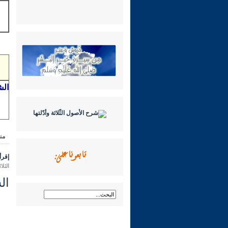
الش
من
تابعونا على:
إقرأ 
الثلاثاء 24 ذو الحجة 1431 هـ الموافق 
الشر