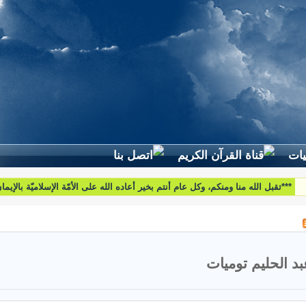
لطرح استفساراتكم وأسئلتكم واقتراحاتكم اتّصلوا بنا على البريد التّالي:
htoumiat@nebrasselhaq.com
بد الحليم توميات