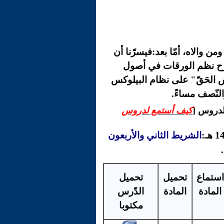
ن والاه، أمّا بعد:فيسرّنا أن
رح
نظم الورقات في أصول
اس الحَقّ" على نظام البيلوكس
النّصف مساءً.
لدروس [
كيف أستمع لدروس
الشريط الثاني والأربعون
استماع
تحميل
تحميل
المادة
المادة
الدّرس
مكتوبا