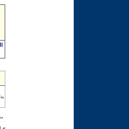
بد
من
إقرأ 