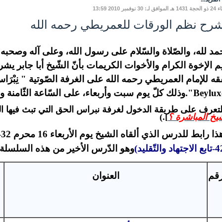
لـ: 30 نوفمبر 2010 13:59
شرح نظم الورقات للعمريطي رحمه الله
مد لله، والصّلاة والسّلام على رسول الله، وعلى آله وصحبه وم
ِم الإخوة الكرام والأخوات الكريمات بأنّ الشّيخ أبا جابر يش
قه للإمام العمريطي رحمه الله
على الغرفة الصّوتية " نِبْرَ
وذلك كلّ يوم سبت وأربعاء، على السّاعة الثّامنة و
لتعرف على طريقة الدخول لغرفة نبراس الحق التي تبث فيها ا
يخ المباشرة ؟
].)
ا رابط للدرس الذي ألقاه الشيخ يوم الأربعاء 16 محرم 1432 هـ:
وهو الدّرس الأخير من هذه السلسلة.
رقم
العنوان